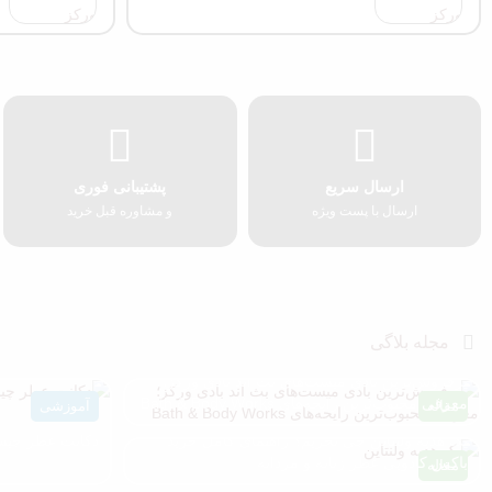
ارسال سریع
پشتیبانی فوری
ارسال با پست ویژه
و مشاوره قبل خرید
مجله بلاگی
پرفروش‌ترین بادی میست‌های بث اند بادی ورکز؛
معرفی محبوب‌ترین رایحه‌های Bath & Body Works
مقاله
آموزشی
پک هدیه ولنتاین چی بخریم؟ راهنمای کامل خرید
دکانت عطر چیس
باکس کادویی عطر زنانه و مردانه
مقاله