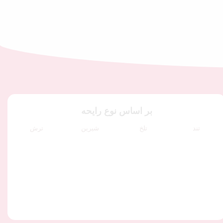
بر اساس نوع رایحه
تند
تلخ
شیرین
ترش