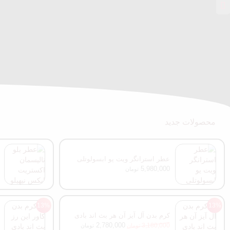
محصولات جدید
عطر استرانگر ویت یو ابسولوتلی
امپریو آرمانی
5,980,000
تومان
13%
13%
کرم بدن آل آیز آن هر بث اند بادی
ورکز
2,780,000
3,180,000
تومان
تومان