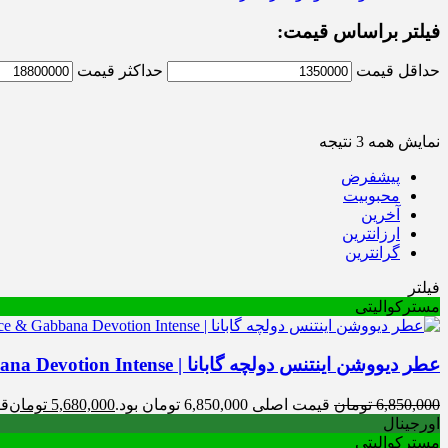
فیلتر براساس قیمت:
حداقل قیمت
حداکثر قیمت
نمایش همه 3 نتیجه
پیشفرض
محبوبیت
آخرین
ارزانترین
گرانترین
فیلتر
مسترکوالیتی
عطر دیووشن اینتنس دولچه گابانا | Dolce & Gabbana Devotion Intense
6,850,000
تومان
قیمت اصلی 6,850,000 تومان بود.
5,680,000
تومان
قیمت
اورجینال
مسترکوالیتی