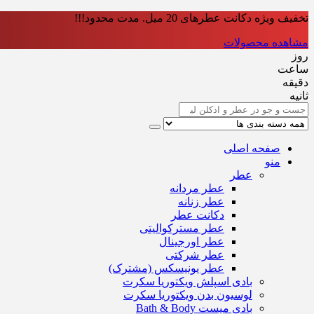
تخفیف ویژه دکانت عطرهای 20 میل. مدت محدود!!!
مشاهده محصولات
روز
ساعت‌
دقیقه
ثانیه
صفحه اصلی
منو
عطر
عطر مردانه
عطر زنانه
دکانت عطر
عطر مسترکوالیتی
عطر اورجینال
عطر شرکتی
عطر یونیسکس (مشترک)
بادی اسپلش ویکتوریا سکرت
لوسیون بدن ویکتوریا سکرت
بادی میست Bath & Body