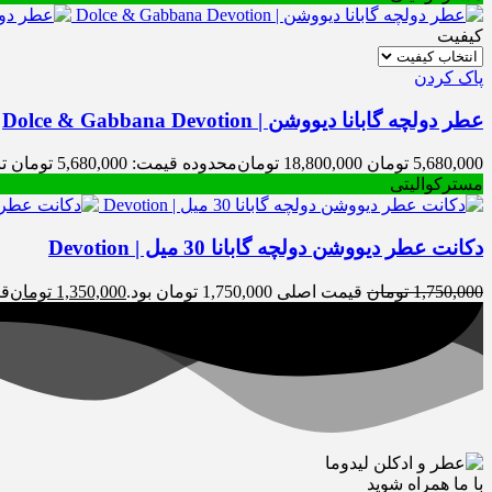
کیفیت
پاک کردن
عطر دولچه گابانا دیووشن | Dolce & Gabbana Devotion
5,680,000
تومان
18,800,000
تومان
محدوده قیمت: 5,680,000 تومان تا 18,800,000 تومان
مسترکوالیتی
دکانت عطر دیووشن دولچه گابانا 30 میل | Devotion
1,750,000
تومان
قیمت اصلی 1,750,000 تومان بود.
1,350,000
تومان
قیمت
با ما همراه شوید