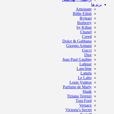
برند ها
Amouage
Billie Eilish
Bvlgari
Burberry
by Kilian
Chanel
Creed
Dolce & Gabbana
Giorgio Armani
Gucci
Dior
Jean Paul Gaultier
Lalique
Lancôme
Lattafa
Le Labo
Louis Vuitton
Parfums de Marly
Shaik
Tiziana Terenzi
Tom Ford
Versace
Victoria’s Secret