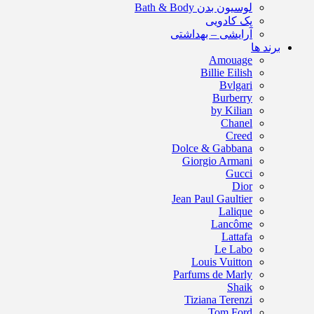
لوسیون بدن Bath & Body
پک کادویی
آرایشی – بهداشتی
برند ها
Amouage
Billie Eilish
Bvlgari
Burberry
by Kilian
Chanel
Creed
Dolce & Gabbana
Giorgio Armani
Gucci
Dior
Jean Paul Gaultier
Lalique
Lancôme
Lattafa
Le Labo
Louis Vuitton
Parfums de Marly
Shaik
Tiziana Terenzi
Tom Ford