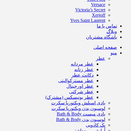
Versace
Victoria’s Secret
Xerjoff
Yves Saint Laurent
تماس با ما
وبلاگ
باشگاه مشتریان
صفحه اصلی
منو
عطر
عطر مردانه
عطر زنانه
دکانت عطر
عطر مسترکوالیتی
عطر اورجینال
عطر شرکتی
عطر یونیسکس (مشترک)
بادی اسپلش ویکتوریا سکرت
لوسیون بدن ویکتوریا سکرت
بادی میست Bath & Body
لوسیون بدن Bath & Body
پک کادویی
آرایشی – بهداشتی