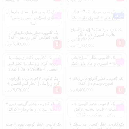
تومان
تومان
مردانه
زنانه
پک هدیه مردانه کد7 | عطر آمواج
پک کادویی عطر شنل مادمازل +
هانر + اسپری داو + مام
بادی اسپلش آمبر رومنس – کد۴
10,250,000
تومان
5,160,000
تومان
11,750,000
تومان
زنانه
زنانه
پک کادویی عطر آمواج هانر زنانه +
پک کادویی لاکچری زنانه با رایحه
اسپری و مام داو -کد2
گرم و وانیلی | عطر لیبر اینتنس +
Bare Vanilla | کد13
9,830,000
8,480,000
تومان
تومان
زنانه
زنانه
پک کادویی عطر کویین آف سیلک +
پک کادویی عطر گریس دیور + ست