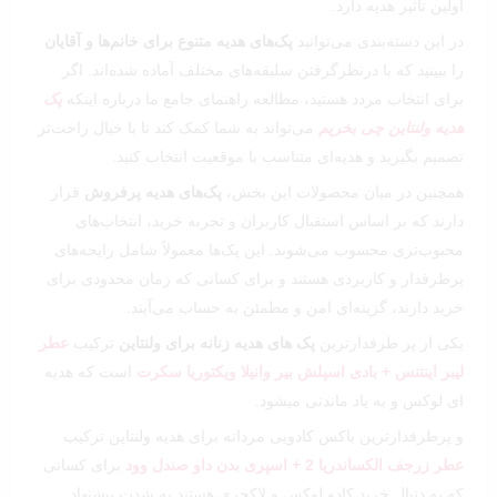
اولین تأثیر هدیه دارد.
در این دسته‌بندی می‌توانید
پک‌های هدیه متنوع برای خانم‌ها و آقایان
را ببینید که با درنظرگرفتن سلیقه‌های مختلف آماده شده‌اند. اگر
برای انتخاب مردد هستید، مطالعه راهنمای جامع ما درباره اینکه
پک
هدیه ولنتاین چی بخریم
می‌تواند به شما کمک کند تا با خیال راحت‌تر
تصمیم بگیرید و هدیه‌ای متناسب با موقعیت انتخاب کنید.
همچنین در میان محصولات این بخش،
پک‌های هدیه پرفروش
قرار
دارند که بر اساس استقبال کاربران و تجربه خرید، انتخاب‌های
محبوب‌تری محسوب می‌شوند. این پک‌ها معمولاً شامل رایحه‌های
پرطرفدار و کاربردی هستند و برای کسانی که زمان محدودی برای
خرید دارند، گزینه‌ای امن و مطمئن به حساب می‌آیند.
یکی از پر طرفدارترین
پک های هدیه زنانه برای ولنتاین
ترکیب
عطر
لیبر اینتنس + بادی اسپلش بیر وانیلا ویکتوریا سکرت
است که هدیه
ای لوکس و به یاد ماندنی میشود.
و پرطرفدارترین باکس کادویی مردانه برای هدیه ولنتاین ترکیب
عطر زرجف الکساندریا 2 + اسپری بدن داو صندل وود
برای کسانی
که به دنبال خرید کادو لوکس و لاکچری هستند به شدت پیشنهاد