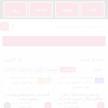
ثانیه
دقیقه
ساعت‌
روز
پک کادویی
خانه
/ پک کادویی
فیلتر
پیشفرض
محبوبیت
آخرین
ارزانترین
گرانترین
مردانه
های کپی
پک هدیه مردانه کد14 | عطر
گیفت ست بادی اسپلش چهارتایی
بولگاری تایگار + اسپری داو + مام
ویکتوریا سکرت
اولد اسپایس
9,850,000
2,850,000
تومان
تومان
11%
2,550,000
11,350,000