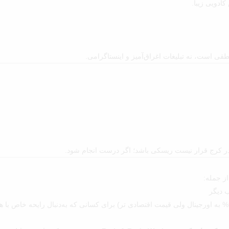
کادویی زیبا.
ی است، نه تبلیغات اغراق‌آمیز و اینستاگرامی.
ر در کرج قرار نیست ریسکی باشد؛ اگر درست انجام شود.
ز جمله:
ب دیگر
(شباهت رایحه و ظاهری بالای 90% به اورجینال ولی قیمت اقتصادی تر) برای کسانی که به‌دنبال رایحه خاص 