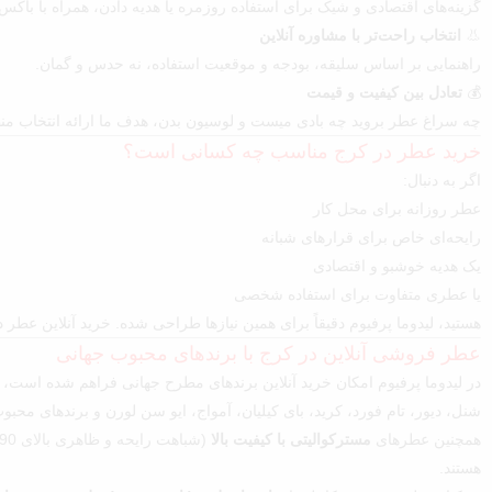
گزینه‌های اقتصادی و شیک برای استفاده روزمره یا هدیه دادن، همراه با باکس 
👃
انتخاب راحت‌تر با مشاوره آنلاین
راهنمایی بر اساس سلیقه، بودجه و موقعیت استفاده، نه حدس و گمان.
💰
تعادل بین کیفیت و قیمت
چه سراغ عطر بروید چه بادی میست و لوسیون بدن، هدف ما ارائه انتخاب منطق
خرید عطر در کرج مناسب چه کسانی است؟
اگر به دنبال:
عطر روزانه برای محل کار
رایحه‌ای خاص برای قرارهای شبانه
یک هدیه خوشبو و اقتصادی
یا عطری متفاوت برای استفاده شخصی
هستید، لیدوما پرفیوم دقیقاً برای همین نیازها طراحی شده. خرید آنلاین عط
عطر فروشی آنلاین در کرج با برندهای محبوب جهانی
در لیدوما پرفیوم امکان خرید آنلاین برندهای مطرح جهانی فراهم شده است، ا
شنل، دیور، تام فورد، کرید، بای کیلیان، آمواج، ایو سن لورن و برندهای محبو
همچنین عطرهای
مسترکوالیتی با کیفیت بالا
هستند.