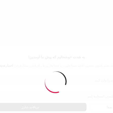
به شدت خوشحالیم که پیش ما اومدین!
اه مشتریانمون نشدین، کافیه شماره‌تون رو اینجا بذارین تا برای اولین سفارش‌تون
اعتبار هدیه
ده!
دریافت شارژ