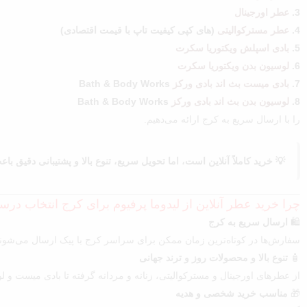
3.
عطر اورجینال
4.
عطر مسترکوالیتی
(های کپی کیفیت تاپ با قیمت اقتصادی)
5.
بادی اسپلش ویکتوریا سکرت
6.
لوسیون بدن ویکتوریا سکرت
7.
بادی میست بث اند بادی ورکز
Bath & Body Works
8.
لوسیون بدن بث اند بادی ورکز
Bath & Body Works
را با ارسال سریع به کرج ارائه می‌دهیم.
💡 خرید کاملاً آنلاین است، اما تحویل سریع، تنوع بالا و پشتیبانی دقیق ب
چرا خرید عطر آنلاین از لیدوما پرفیوم برای کرج انتخاب د
🛍️
ارسال سریع به کرج
سفارش‌ها در کوتاه‌ترین زمان ممکن برای سراسر کرج با پیک ارسال می‌شوند
🧴
تنوع بالا و محصولات روز و ترند جهانی
از عطرهای اورجینال و مسترکوالیتی، زنانه و مردانه گرفته تا بادی میست و ل
🎁
مناسب خرید شخصی و هدیه