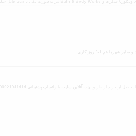
کرت و Bath & Body Works
نیز به‌صورت تکی یا ست قابل س
رها هم 1-3 روز کاری.
وانید قبل از خرید از طریق
چت آنلاین سایت
یا
واتساپ پشتیبانی 09021041414