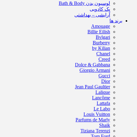
لوسیون بدن Bath & Body
پک کادویی
آرایشی – بهداشتی
برند ها
Amouage
Billie Eilish
Bvlgari
Burberry
by Kilian
Chanel
Creed
Dolce & Gabbana
Giorgio Armani
Gucci
Dior
Jean Paul Gaultier
Lalique
Lancôme
Lattafa
Le Labo
Louis Vuitton
Parfums de Marly
Shaik
Tiziana Terenzi
Tom Ford