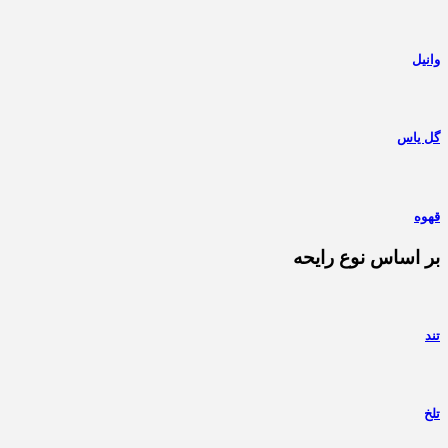
وانیل
گل یاس
قهوه
بر اساس نوع رایحه
تند
تلخ