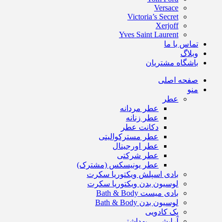
Versace
Victoria’s Secret
Xerjoff
Yves Saint Laurent
تماس با ما
وبلاگ
باشگاه مشتریان
صفحه اصلی
منو
عطر
عطر مردانه
عطر زنانه
دکانت عطر
عطر مسترکوالیتی
عطر اورجینال
عطر شرکتی
عطر یونیسکس (مشترک)
بادی اسپلش ویکتوریا سکرت
لوسیون بدن ویکتوریا سکرت
بادی میست Bath & Body
لوسیون بدن Bath & Body
پک کادویی
آرایشی – بهداشتی