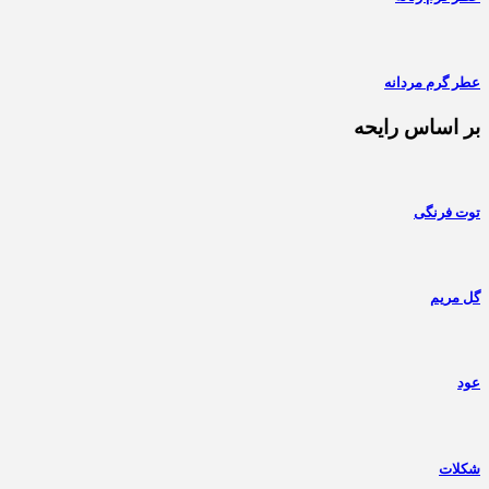
عطر گرم مردانه
بر اساس رایحه
توت فرنگی
گل مریم
عود
شکلات