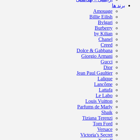
برند ها
Amouage
Billie Eilish
Bvlgari
Burberry
by Kilian
Chanel
Creed
Dolce & Gabbana
Giorgio Armani
Gucci
Dior
Jean Paul Gaultier
Lalique
Lancôme
Lattafa
Le Labo
Louis Vuitton
Parfums de Marly
Shaik
Tiziana Terenzi
Tom Ford
Versace
Victoria’s Secret