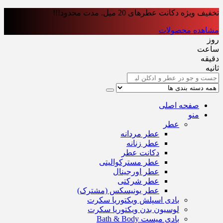
تخفیف ویژه دکانت عطرهای 20 میل. مدت محدود!!!
مشاهده محصولات
روز
ساعت‌
دقیقه
ثانیه
صفحه اصلی
منو
عطر
عطر مردانه
عطر زنانه
دکانت عطر
عطر مسترکوالیتی
عطر اورجینال
عطر شرکتی
عطر یونیسکس (مشترک)
بادی اسپلش ویکتوریا سکرت
لوسیون بدن ویکتوریا سکرت
بادی میست Bath & Body