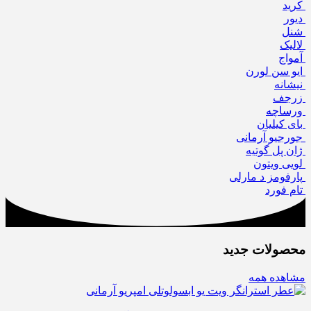
کرید
دیور
شنل
لالیک
آمواج
ایو سن لورن
نیشانه
زرجف
ورساچه
بای کیلیان
جورجیو آرمانی
ژان پل گوتیه
لویی ویتون
پارفومز د مارلی
تام فورد
محصولات جدید
مشاهده همه