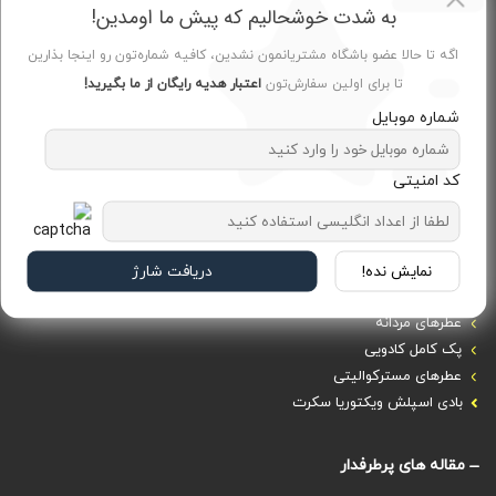
تماس با ما
به شدت خوشحالیم که پیش ما اومدین!
خرید عطر با ارسال فوری در کرج
اگه تا حالا عضو باشگاه مشتریانمون نشدین، کافیه شماره‌تون رو اینجا بذارین
تا برای اولین سفارش‌تون
اعتبار هدیه رایگان از ما بگیرید!
خدمات مشتریان
شماره موبایل
پرسش‌های متداول
شیوه‌های پرداخت
کد امنیتی
رویه ارسال سفارش‌
دسته‌های پربازدید
نمایش نده!
دریافت شارژ
عطرهای زنانه
عطرهای مردانه
پک کامل کادویی
عطرهای مسترکوالیتی
بادی اسپلش ویکتوریا سکرت
مقاله های پرطرفدار