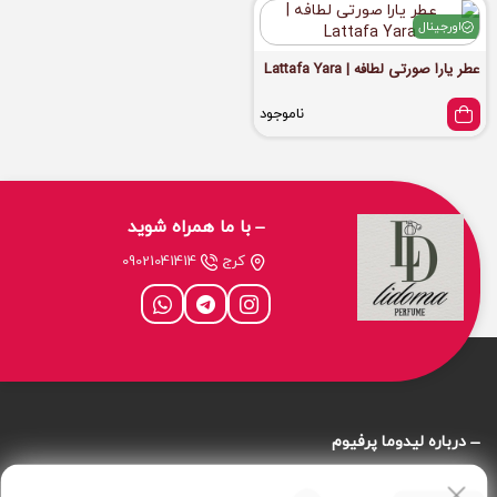
اورجینال
عطر یارا صورتی لطافه | Lattafa Yara
ناموجود
با ما همراه شوید
کرج
09021041414
درباره‌ لیدوما پرفیوم
درباره‌ ما