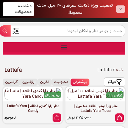
تخفیف ویژه دکانت عطرهای 20 میل. مدت
مشاهده
محصولات
محدود!!!
Lattafa
خانه
/ Lattafa
فیلتر
پیشفرض
محبوبیت
آخرین
ارزانترین
گرانترین
اورجینال
اورجینال
عطر یارا توس لطافه 100 میل |
عطر یارا کندی لطافه | Lattafa Yara
Candy
Lattafa Yara Tous
2,750,000
ناموجود
تومان