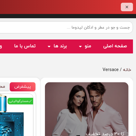
صفحه اصلی
منو
برند ها
تماس با ما
و
خانه
/ Versace
پیشفرض
محب
مسترکوالیتی
تا 30 درصد تخفیف