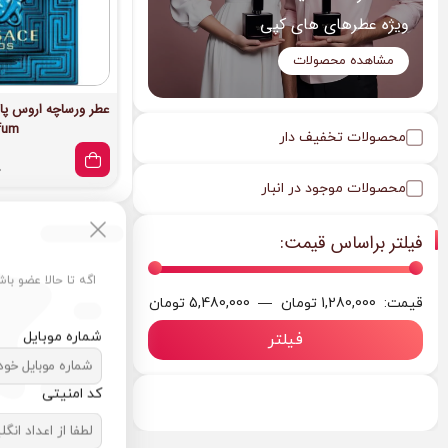
ویژه عطرهای های کپی
مشاهده محصولات
fum
محصولات تخفیف دار
0
محصولات موجود در انبار
فیلتر براساس قیمت:
اگه تا حالا عضو با
قیمت:
1,280,000 تومان
—
5,480,000 تومان
شماره موبایل
فیلتر
کد امنیتی