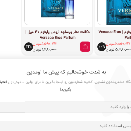
عطر ورساچه اروس پارفوم | Versace Eros
دکانت عطر ورساچه اروس پارفوم 30 میل |
Versace Eros Parfum
Par
6,850,000
تومان
1,580,000
تومان
19%
20%
1,280,000
5,480,00
تومان
تومان
به شدت خوشحالیم که پیش ما اومدین!
شگاه مشتریانمون نشدین، کافیه شماره‌تون رو اینجا بذارین تا برای اولین سفارش‌تون
اعتبا
بگیرید!