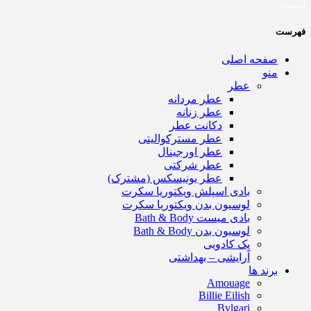
است .
فهرست
صفحه اصلی
منو
عطر
عطر مردانه
عطر زنانه
دکانت عطر
عطر مسترکوالیتی
عطر اورجینال
عطر شرکتی
عطر یونیسکس (مشترک)
بادی اسپلش ویکتوریا سکرت
لوسیون بدن ویکتوریا سکرت
بادی میست Bath & Body
لوسیون بدن Bath & Body
پک کادویی
آرایشی – بهداشتی
برند ها
Amouage
Billie Eilish
Bvlgari