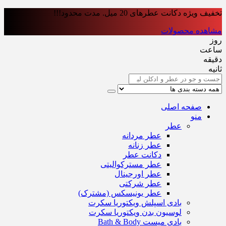
تخفیف ویژه دکانت عطرهای 20 میل. مدت محدود!!!
مشاهده محصولات
روز
ساعت‌
دقیقه
ثانیه
صفحه اصلی
منو
عطر
عطر مردانه
عطر زنانه
دکانت عطر
عطر مسترکوالیتی
عطر اورجینال
عطر شرکتی
عطر یونیسکس (مشترک)
بادی اسپلش ویکتوریا سکرت
لوسیون بدن ویکتوریا سکرت
بادی میست Bath & Body