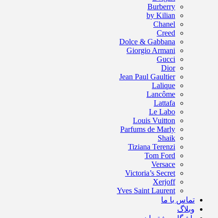
Burberry
by Kilian
Chanel
Creed
Dolce & Gabbana
Giorgio Armani
Gucci
Dior
Jean Paul Gaultier
Lalique
Lancôme
Lattafa
Le Labo
Louis Vuitton
Parfums de Marly
Shaik
Tiziana Terenzi
Tom Ford
Versace
Victoria’s Secret
Xerjoff
Yves Saint Laurent
تماس با ما
وبلاگ