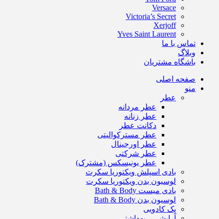
Versace
Victoria’s Secret
Xerjoff
Yves Saint Laurent
تماس با ما
وبلاگ
باشگاه مشتریان
صفحه اصلی
منو
عطر
عطر مردانه
عطر زنانه
دکانت عطر
عطر مسترکوالیتی
عطر اورجینال
عطر شرکتی
عطر یونیسکس (مشترک)
بادی اسپلش ویکتوریا سکرت
لوسیون بدن ویکتوریا سکرت
بادی میست Bath & Body
لوسیون بدن Bath & Body
پک کادویی
آرایشی – بهداشتی