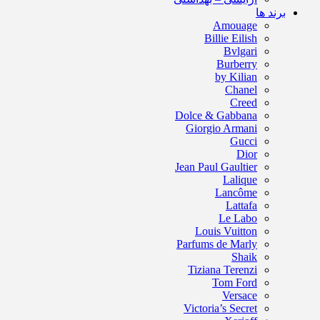
برند ها
Amouage
Billie Eilish
Bvlgari
Burberry
by Kilian
Chanel
Creed
Dolce & Gabbana
Giorgio Armani
Gucci
Dior
Jean Paul Gaultier
Lalique
Lancôme
Lattafa
Le Labo
Louis Vuitton
Parfums de Marly
Shaik
Tiziana Terenzi
Tom Ford
Versace
Victoria’s Secret