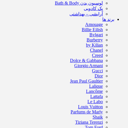
لوسیون بدن Bath & Body
پک کادویی
آرایشی – بهداشتی
برند ها
Amouage
Billie Eilish
Bvlgari
Burberry
by Kilian
Chanel
Creed
Dolce & Gabbana
Giorgio Armani
Gucci
Dior
Jean Paul Gaultier
Lalique
Lancôme
Lattafa
Le Labo
Louis Vuitton
Parfums de Marly
Shaik
Tiziana Terenzi
Tom Ford