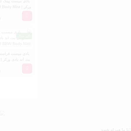
بادی میست پینک تا
ورکز | ‌Pink Tie Dye BBW Body Mist
0
اورجینال
بادی میست فراستد
W Body Mist
0
با ما همراه شوید