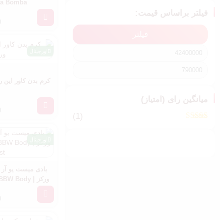
La Bomba
فیلتر براساس قیمت:
0
فیلتر
اورجینال
کرم بدن کاور این ر
میانگین رای (امتیاز)
0
(1)
امتیاز
5
از 5
اورجینال
بادی میست یو آر د
ورکز |  Body
st
0