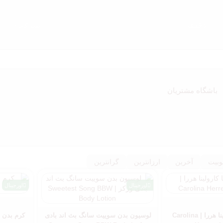
دقیقه
ساعت‌
باشگاه مشتریان
وبیت
آخرین
ارزانترین
گرانترین
اورجینال
اورجینال
عطر لا بومبا کارولینا هررا | Carolina
لوسیون بدن سوییت سانگ بث اند بادی
کرم بدن ل