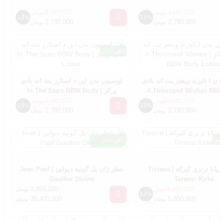
3,180,000
3,180,000
تومان
تومان
13%
13%
2,780,000
2,780,000
تومان
تومان
اورجینال
 ا تاوزند ویشز بث اند بادی
لوسیون بدن این د استارز بث اند بادی
کز | A Thousand Wishes BBW
ورکز | In The Stars BBW Body
Lotion
Body Lotion
3,180,000
3,180,000
تومان
تومان
13%
13%
2,780,000
2,780,000
تومان
تومان
تی
اورجینال
مسترکوالیتی
عطر تیزیانا ترنزی کیرکه | Tiziana
عطر ژان پل گوتیه دیواین | Jean Paul
Gaultier Divine
Terenzi Kirke
3,850,000
6,850,000
تومان
تومان
13%
36,400,000
5,950,000
تومان
تومان