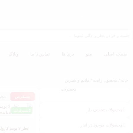
ثانیه
تا 30 درصد
تخفیف
صفحه اصلی
منو
برند ها
تماس با ما
وبلاگ
ویژه
عطرهای
های کپی
خانه
/ محصول رایحه / ملایم و شیرین
مشاهده
محصولات
پیشفرض
محب
محصولات تخفیف دار
مسترکوالیتی
محصولات موجود در انبار