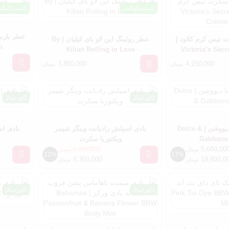
مسترکوالیتی
مسترکوالی
 تیس کرم کلاود |
عطر رولینگ این لاو بای کیلیان | By
m
Kilian Rolling in Love
Victoria’s Sec
Cl
3,850,000
4,250,000
تومان
تومان
اورجینال
اورجینال
عطر دولچه گابانا دیووشن | Dolce &
بادی اسپلش رادیانت وینگز شیمر
بادی اس
Gabbana 
ویکتوریا سکرت
5,680,00
4,950,000
تومان
تومان
12%
17%
4,350,000
18,800,0
تومان
تومان
اورجینال
اورجینال