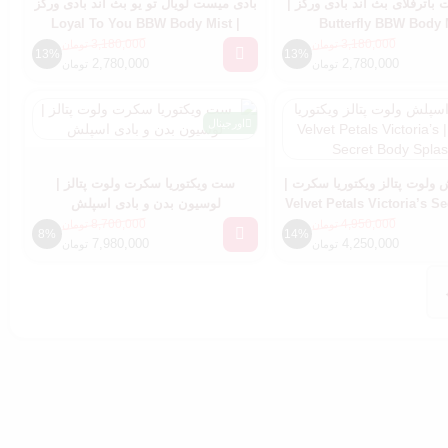
باترفلای بث اند بادی ورکز |
بادی میست لویال تو یو بث اند بادی ورکز
| Loyal To You BBW Body Mist
Butterfly BBW Body 
3,180,000
3,180,000
تومان
تومان
13%
13%
2,780,000
2,780,000
تومان
تومان
اورجینال
 ولوت پتالز ویکتوریا سکرت |
ست ویکتوریا سکرت ولوت پتالز |
Velvet Petals Victoria’s S
لوسیون بدن و بادی اسپلش
Splash
8,700,000
4,950,000
تومان
تومان
8%
14%
7,980,000
4,250,000
تومان
تومان