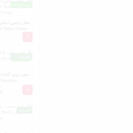
مسترکوالیتی
عطر ویکتوریا سکرت
ret Tease Crème
oud
اورجینال
مسترکوالیتی
Devotion
0
00
اورجینال