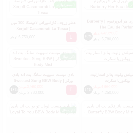
تی
مسترکوالیتی
عطر باربری هر ادوپرفیوم | Burberry
عطر زرجف کازاموراتی لاتوسکا 100 میل
Her Eau de Parfu
| Xerjoff Casamorati La Tosca
6,850,000
تومان
16%
6,750,000
تومان
5,780,000
تومان
اورجینال
پلش ولوت پتالز استارلیت
بادی میست سوییت سانگ بث اند بادی
ویکتوریا سکرت
ورکز | Sweetest Song BBW Body
Mist
3,180,000
4,950,000
تومان
تومان
13%
14%
2,780,000
4,250,000
تومان
تومان
اورجینال