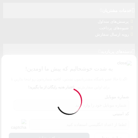
خدمات مشتریان
پرسش‌های متداول
شیوه‌های پرداخت
رویه ارسال سفارش‌
دسته‌های پربازدید
عطرهای زنانه
به شدت خوشحالیم که پیش ما اومدین!
عطرهای مردانه
پک کامل کادویی
اگه تا حالا عضو باشگاه مشتریانمون نشدین، کافیه شماره‌تون رو اینجا بذارین تا
عطرهای مسترکوالیتی
برای اولین سفارش‌تون
اعتبار هدیه رایگان از ما بگیرید!
بادی اسپلش ویکتوریا سکرت
شماره موبایل
مقاله های پرطرفدار
کد امنیتی
خرید هدیه عاشقانه
پرفروش‌ترین بادی اسپلش‌های ویکتوریا سکرت!
راهنمای خرید عطر هدیه تولد و مناسبت‌ها
نمایش نده!
دریافت شارژ