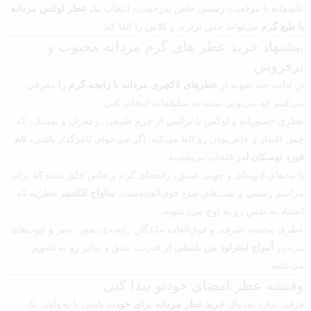
عاشقانه یا موقعیت رسمی خاص بدرخشی، انتخاب یک
عطر لوکس مردانه
با طبع گرم
می‌تواند حس برتری و کلاس را القا کند.
پیشنهاد خرید عطر های گرم مردانه محبوب و
پرفروش
در ادامه چند نمونه از
عطرهای لاکچری مردانه با رایحه گرم
را معرفی
می‌کنیم که می‌تونی بسته به سلیقه‌ات انتخاب کنی:
عطری جسورانه و لوکس با ترکیبی از چرم طبیعی، زعفران و تمشک، که
حس اقتدار و خاص‌بودن رو القا می‌کنه. اگر می‌خوای تاثیرگذار باشی،
تام
فورد توسکان لدر
انتخاب بی‌نقصیه.
با نت‌های ادویه‌ای و چوبی عمیق، رایحه‌ای گرم و خاص خلق شده که برای
مراسم رسمی و شب‌های سرد فوق‌العاده‌ست.
ساواج الکسیر
عطریه که
اعتماد به نفس رو به اوج می‌رسونه.
عطری پیچیده، شرقی و فوق‌العاده ماندگار. رایحه‌ی بخور، عنبر و چوب‌های
تیره در
آمواج اینترلود من
تلفیقی از قدرت، عمق و تمایز رو به تصویر
می‌کشه.
وقتشه عطر امضای خودتو پیدا کنی
فرقی ندارد به‌دنبال
خرید عطر مردانه برای خودت
باشی یا بخواهی یک