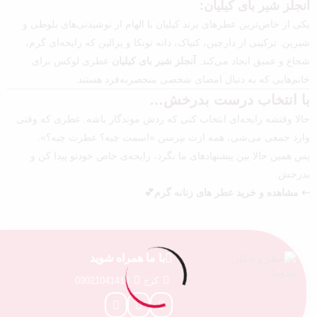
آنجلز شیر بای کیلیان:
یکی از خاص‌ترین عطرهای برند کیلیان با الهام از نوشیدنی‌های بلوطی و
شیرین. ترکیبی از دارچین، کنیاک، دانه تونکا و پرالین که رایحه‌ای گرم،
شجاع و عمیق ایجاد می‌کند.
آنجلز شیر بای کیلیان
عطری لوکس برای
خانم‌هایی که به دنبال امضای شخصی منحصربه‌فرد هستند.
با انتخاب درست بدرخش…
حالا وقتشه رایحه‌ای انتخاب کنی که ردش موندگار باشه. عطری که وقتی
وارد جمعی می‌شی، همه ازت بپرسن «اسمت چیه؟ عطرت چیه؟».
پس همین حالا بین پیشنهادهای ما بگرد، رایحه‌ی خاص خودتو پیدا کن و
بدرخش.
⇠ مشاهده و خرید
عطر های زنانه گرم
💕
با ما همراه شوید
کرج
09021041414