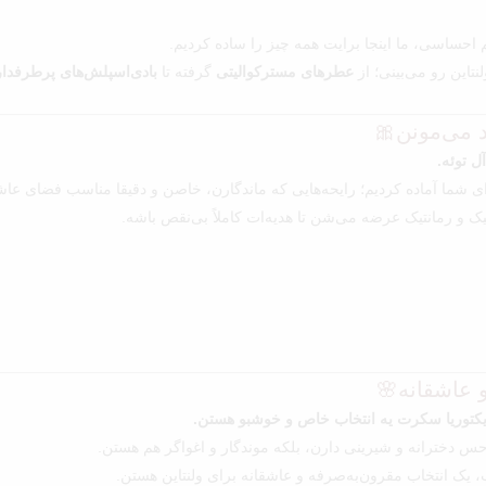
حساسی، ما اینجا برایت همه چیز را ساده کردیم.
نتاین رو می‌بینی؛ از
عطرهای مسترکوالیتی
گرفته تا
بادی‌اسپلش‌های پرطرفدا
د می‌مونن🎀
ل توئه.
ای شما آماده کردیم؛ رایحه‌هایی که ماندگارن، خاصن و دقیقا مناسب فضای عاشقا
یک و رمانتیک عرضه می‌شن تا هدیه‌ات کاملاً بی‌نقص باشه.
 عاشقانه🌸
یکتوریا سکرت یه انتخاب خاص و خوشبو هستن.
ا حس دخترانه و شیرینی دارن، بلکه موندگار و اغواگر هم هستن.
 یک انتخاب مقرون‌به‌صرفه و عاشقانه برای ولنتاین هستن.