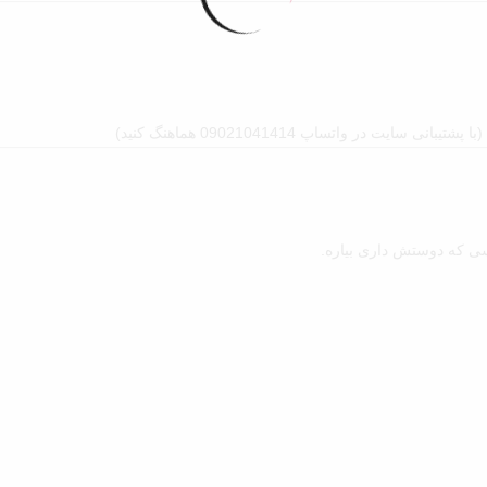
 در واتساپ 09021041414 هماهنگ کنید)
کسی که دوستش داری بیاره.