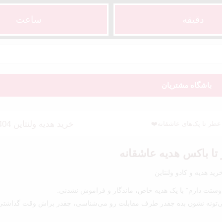
دقیقه
ساعت‌
باشگاه مشتریان
خرید هدیه ولنتاین 1404 – کادویی خاص برای عشقت از عطر تا پک‌های عاشقانه❤️
 تا باکس هدیه عاشقانه
ستت دارم” با یک هدیه خاص، ماندگار و فراموش نشدنی.
تونه نشون بده چقدر طرف مقابلت رو می‌شناسی، چقدر براش وقت گذاشتی