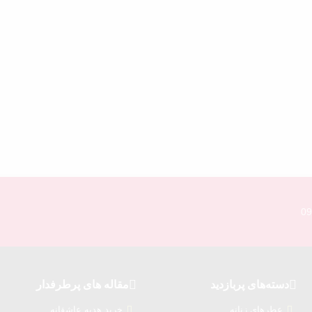
09
دسته‌های پربازدید
مقاله های پرطرفدار
عطرهای زنانه
خرید هدیه عاشقانه