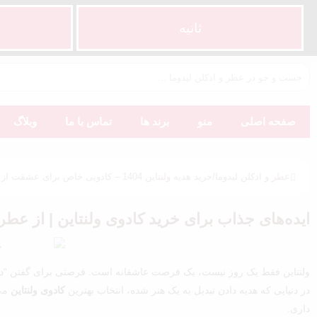
ثانیه
صفحه اصلی
منو
برند ها
تماس با ما
وبلاگ
عطر و ادکلن لیدوما
/
خرید هدیه ولنتاین 1404 – کادویی خاص برای عشقت از عطر تا پک‌های عاشقانه❤️
ایده‌های جذاب برای خرید کادوی ولنتاین | از عطر
ولنتاین فقط یک روز نیست، یک فرصت عاشقانه‌ است. فرصتی برای گفتن “دو
در دنیایی که هدیه دادن تبدیل به یک هنر شده، انتخاب بهترین
کادوی ولنتاین
می‌
داری.