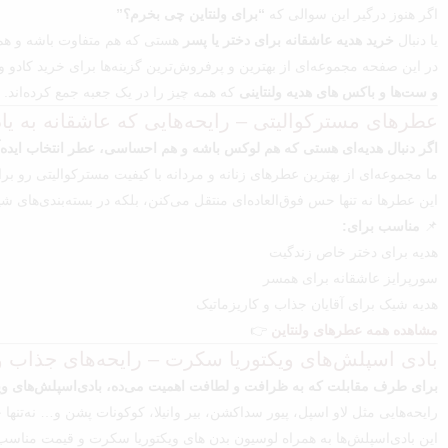
اگر هنوز درگیر این سوالی که
“برای ولنتاین چی بخرم؟”
یا دنبال
خرید هدیه عاشقانه برای دختر یا پسر
هستی که هم متفاوت باشه و هم ا
در این صفحه مجموعه‌ای از بهترین و پرفروش‌ترین گزینه‌ها برای خرید کادو ول
و ست‌ها و باکس های هدیه ولنتاینی
که همه چیز را در یک جعبه جمع کرده‌اند.
عطرهای مسترکوالیتی – رایحه‌هایی که عاشقانه به یا
اگر دنبال هدیه‌ای هستی که هم لوکس باشه و هم احساسی، عطر انتخاب ایده‌آ
ما مجموعه‌ای از بهترین عطرهای زنانه و مردانه با کیفیت مسترکوالیتی رو بر
این عطرها نه تنها حس فوق‌العاده‌ای منتقل می‌کنن، بلکه در بسته‌بندی‌های ش
📌
مناسب برای:
هدیه برای دختر خاص زندگیت
سورپرایز عاشقانه برای همسر
هدیه شیک برای آقایان جذاب و کاریزماتیک
مشاهده همه عطرهای ولنتاین
👉
بادی اسپلش‌های ویکتوریا سکرت – رایحه‌های جذاب و
برای طرف مقابلت که به ظرافت و لطافت اهمیت می‌ده، بادی‌اسپلش‌های و
رایحه‌هایی مثل لاو اسپل، پیور سداکشن، بیر وانیلا، کوکونات پشن و… نه‌تنه
این بادی‌اسپلش‌ها به همراه لوسیون بدن های ویکتوریا سکرت و قیمت مناسب،