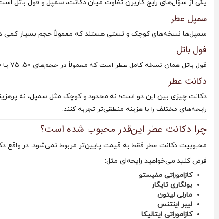
یکی از سؤال‌های رایج کاربران تفاوت میان دکانت، سمپل و فول باتل است
سمپل عطر
سمپل‌ها نسخه‌های کوچک و تستی هستند که معمولاً حجم بسیار کمی دارن
فول باتل
فول باتل همان نسخه کامل عطر است که معمولاً در حجم‌های 50، 75 یا 100 میل عرضه می‌شود و قیمت بالاتری دارد.
دکانت عطر
دکانت چیزی بین این دو است؛ نه محدود و کوچک مثل سمپل، نه پرهزینه
رایحه‌های مختلف را با هزینه منطقی‌تر تجربه کنند.
چرا دکانت عطر این‌قدر محبوب شده است؟
محبوبیت دکانت عطر فقط به قیمت پایین‌تر مربوط نمی‌شود. در واقع دک
فرض کنید می‌خواهید رایحه‌ای مثل:
کازاموراتی مفیستو
بولگاری تایگار
مارلی لیتون
لیبر اینتنس
کازاموراتی ایتالیکا