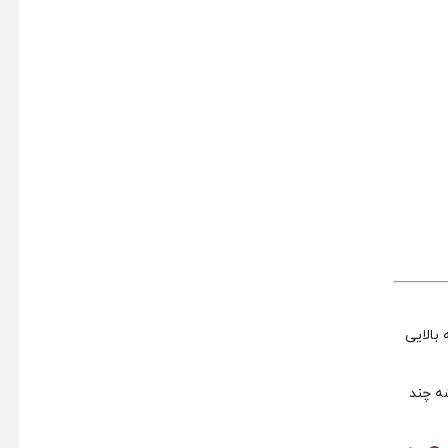
بالایی
شه چند