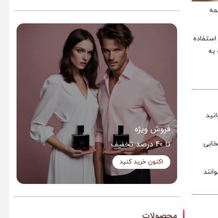
مه
 استفاده
 به
انید
فروش ویژه
تا 40 درصد تخفیف
 انتخابی
اکنون خرید کنید
انند
محصولات