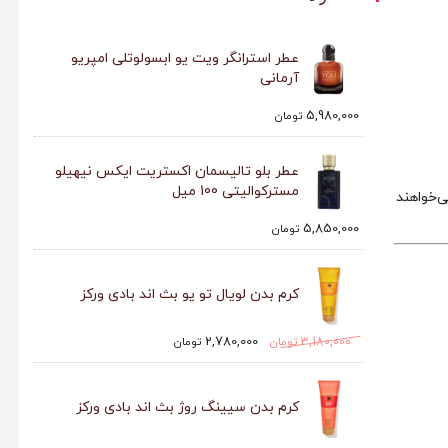
عطر استرانگر ویت یو ابسولوتلی امپریو
آرمانی
5,980,000
تومان
عطر بلو تالیسمان اکستریت ایکس نیهیلو
مسترکوالیتی 100 میل
‌خواهند
5,850,000
تومان
کرم بدن لویال تو یو بث اند بادی ورکز
2,780,000
3,180,000
تومان
تومان
کرم بدن سیینگ روژ بث اند بادی ورکز