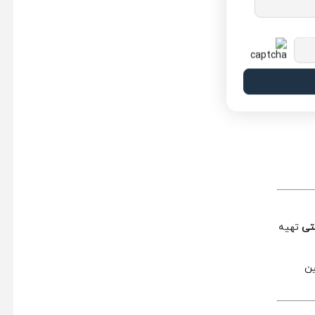
تی
تهیه
ین