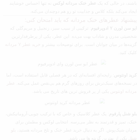
باشند، در حالی که یک
عطر خنک مردانه لوکس
نه تنها احساس خوشایند
ایجاد می‌کند بلکه کلاس و جذابیت تو رو هم دوچندان می‌کنه.
پیشنهاد عطرهای خنک مردانه که باید امتحان کنی:
ایو سن لورن Y ادوپرفیوم
: ترکیبی از سیب سبز، زنجبیل و مریم‌گلی که
شخصیتی مدرن و شاداب بهت می‌ده. این عطر، یکی از پرطرفدارترین
گزینه‌ها در میان جوانان است. برای توضیحات بیشتر و
خرید عطر Y مردانه
کلیک کنید.
کرید اونتوس
: رایحه‌ای افسانه‌ای که در هر فصلی قابل استفاده است، اما
در نسخه‌های سبک‌ترش برای روزهای گرم هم بی‌نقص عمل می‌کنه.
عطر
مردانه اونتوس
یکی از پر فروش ترین های تاریخ می باشد.
بلو شنل پارفوم
: یک عطر کلاسیک و خاص که با ترکیب چوبی-آروماتیکش،
خنک، تمیز و قدرتمند به نظر می‌رسه. انتخابی لوکس و مطمئن برای
مردان شیک‌پوش. اگر به دنبال خرید عطر خنک و تلخ مردانه هستید،
بلو
شنل
یکی از بهترین گزینه ها می باشد.