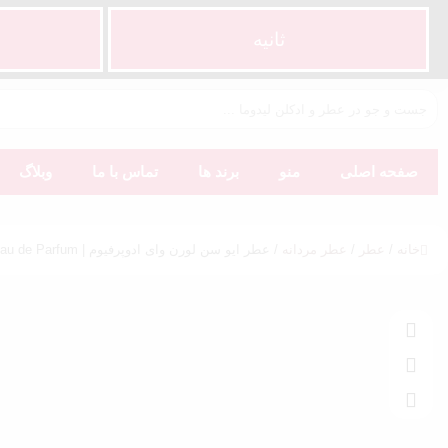
ثانیه
صفحه اصلی
منو
برند ها
تماس با ما
وبلاگ
خانه
/
عطر
/
عطر مردانه
/ عطر ایو سن لورن وای ادوپرفیوم | Yves Saint Laurent Y Eau de Parfum