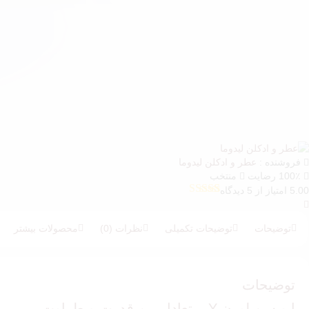
فروشنده :
عطر و ادکلن لیدوما
100٪ رضایت
منتخب
5.00 امتیاز از 5 دیدگاه
5
امتیازدهی
5.00
از 5 در
امتیازدهی
توضیحات
توضیحات تکمیلی
نظرات (0)
محصولات بیشتر
مشتری
توضیحات
ایو سن لورن Y – تعادل بین قدرت و طراوت