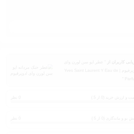
یابی کاربران از
" عطر ایو سن لورن وای
ادوپرفیوم | Yves Saint Laurent Y Eau de
Parfu
ت و ارزش خرید (0 از 5 )
0 نظر
 بو و ماندگاری (0 از 5 )
0 نظر