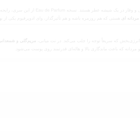
عطری‌ست برای مردانی که به دنبال جذابیت، 
ردانه ای
هستی که هم روزمره باشه و هم تأثیرگذار، وای ادوپرفیوم یکی از به
انرژی‌بخش که سریعاً توجه را جلب می‌کند. در نت میانی،
مریم‌گلی و شمعدانی
ردانه که باعث ماندگاری بالا و هاله‌ای قدرتمند روی پوست می‌شود.
برای محیط کار و قرارهای روزانه عالی عمل می‌کند و هم در شب و مهمانی‌ها
ص تبدیل کرده.
اد به نفس
هستی، این همون انتخابه.
ی باشد که بیشترین شباهت به نسخه اورجینال از نظر رایحه و شباهت ظاهری ر