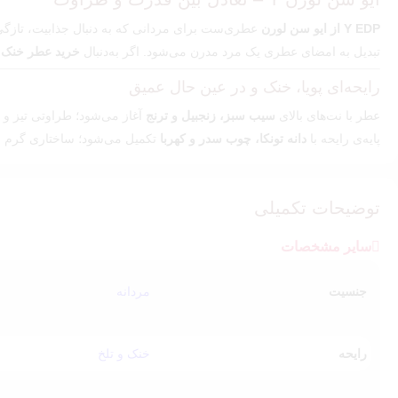
Y EDP از ایو سن لورن
تبدیل به امضای عطری یک مرد مدرن می‌شود. اگر به‌دنبال
خرید عطر خنک م
رایحه‌ای پویا، خنک و در عین حال عمیق
عطر با نت‌های بالای
سیب سبز، زنجبیل و ترنج
آغاز می‌شود؛ طراوتی تیز و 
پایه‌ی رایحه با
دانه تونکا، چوب سدر و کهربا
تکمیل می‌شود؛ ساختاری گرم و م
بهترین زمان و مکان استفاده
این عطر مناسب چهار فصل است؛ به‌خصوص برای بهار، تابستان و پاییز. هم 
توضیحات تکمیلی
وای را به یک
عطر مردانه
شیک و مطمئن
برای استفاده‌ی روزانه و حتی خا
سایر مشخصات
اگر به دنبال خرید
بهترین عطر خنک مردانه با رایحه‌ای تازه، مدرن و با اعتم
توجه:
این محصول،
عطر ایو سن لورن وای ادوپرفیوم
های کپی
کیفیت تاپ م
جنسیت
مردانه
رایحه
خنک و تلخ