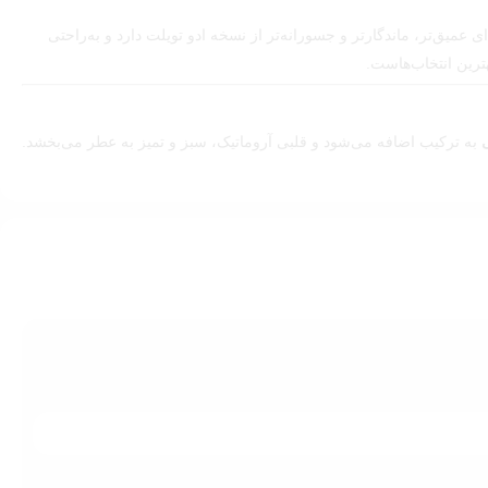
تازگی و وقار در یک شیشه عطر هستند. نسخه Eau de Parfum از این سری، رایحه‌ای عمیق‌تر، ماندگارتر و جسورانه‌تر از نسخه ادو تویلت دارد و به‌راحتی
ترین انتخاب‌هاست.
به ترکیب اضافه می‌شود و قلبی آروماتیک، سبز و تمیز به عطر می‌بخشد.
ی رسمی، حضوری قابل‌توجه به تو می‌دهد. پخش بو و ماندگاری متعادل آن،
ا دارد.