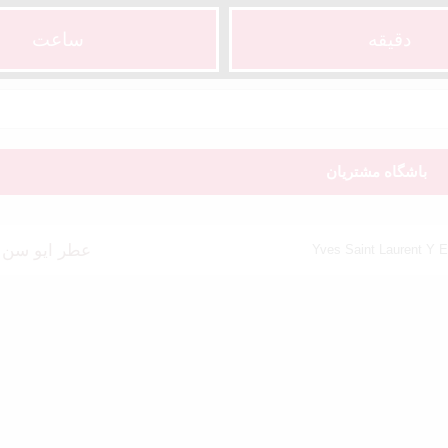
دقیقه
ساعت‌
باشگاه مشتریان
عطر ایو سن لورن وای ادوپر