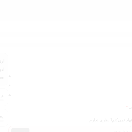
ارز
بد
m "
بد
بد
قیم
ند
*
پخش
هاد نمی‌کنم
نظری ندارم