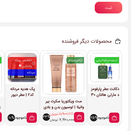
ثبت
محصولات دیگر فروشنده
مسترکوالیتی
اورجینال
تخفیف ویژه
ولنتاین💝
مردانه
دکانت عطر پارفومز
پک هدیه مردانه
د مارلی هالتان 30
کد2 | عطر دیور
میل (Marly
هوم اینتنس +
ست ویکتوریا سکرت بیر
Haltane)
اسپری داو + مام
وانیلا | لوسیون بدن و بادی
مسترکوالیتی
Old Spice
اسپلش
11,900,000
تومان
33%
ناموجود
ناموجود
10%
25%
7,960,000
تومان