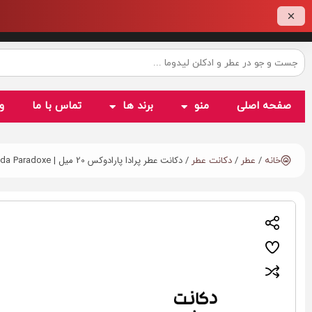
صفحه اصلی
منو
برند ها
تماس با ما
و
/
/
/ دکانت عطر پرادا پارادوکس 20 میل | Prada Paradoxe
خانه
عطر
دکانت عطر