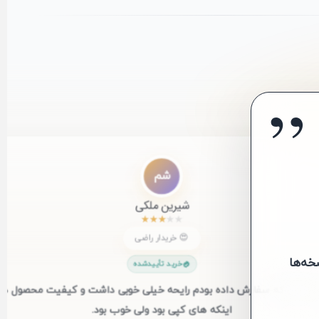
”
”
شم
شیرین ملکی
★
★
★
★
★
😍 خریدار راضی
ا داشتم
خرید تأییدشده
میستی که سفارش داده بودم رایحه خیلی خوبی داشت و کیفیت محصول هم
اینکه های کپی بود ولی خوب بود.