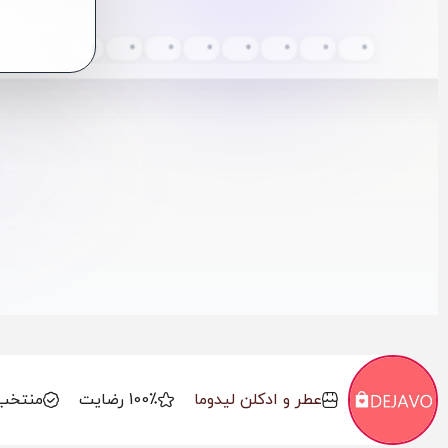
0
0
0
0
0
0
0
0
عطر و ادکلن لیدوما
100٪ رضایت
منتخب