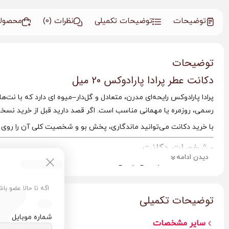
توضیحات
توضیحات تکمیلی
نظرات (0)
محصولا
توضیحات
دکانت عطر پرادا پارادوکس 20 میل
پرادا پارادوکس رایحه‌ای مدرن، متعادل و گل‌دار–میوه ای دارد که با نت‌ه
رسمی، روزمره یا مهمانی مناسب است. اگر قصد دارید قبل از خرید نسخه
با خرید دکانت می‌توانید ماندگاری، پخش بو و شخصیت کلی آن را روی
مشخصات دکانت
دیدن ادامه
نام عطر:
Prada Paradoxe
برند:
پرادا
اگه تا حالا عضو با
حجم:
20 میل
توضیحات تکمیلی
کیفیت:
مسترکوالیتی
شماره موبایل
جنسیت:
زنانه
سایر مشخصات