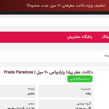
تخفیف ویژه دکانت عطرهای 20 میل. مدت محدود!!!
بلاگ
باشگاه مشتریان
دکانت عطر پرادا پارادوکس 20 میل | Prada Paradoxe
مسترکوالیتی
جنسیت
رایحه
زنانه
ملایم
گروه بویایی
حجم
گلی میوه ای
20 میل اکسترا پرفیوم