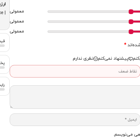
ارزی
معمولی
| Prada Paradoxe "
معمولی
معمولی
قیمت
ده‌اند
*
کنم
پیشنهاد نمی‌کنم
نظری ندارم
پخش 
رایحه (
اهی می‌نویسم.