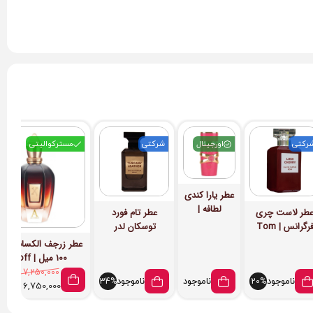
رکتی
اورجینال
شرکتی
مسترکوالیتی
عطر یارا کندی
لطافه |
طر لاست چری
عطر تام فورد
Lattafa Yara
فرگرانس | Tom
توسکان لدر
Candy
Ford Lost Cher
فرگرانس ورد |
Tom Ford
100 میل | Xerjoff
Tuscan Leather
Alexandria II
7,250,000
تومان
ناموجود
ناموجود
ناموجود
34%
20%
6,750,000
تومان