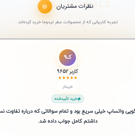
نظرات مشتریان
تجربه کاربرانی که از محصولات عطر لیدوما خرید کرده‌اند.
ل7
ک4
ا
ک9
عم
سع
کاربر 48321
کاربر 9652
لیلی 76
ایلیا
سارا عباسی
علی محمدی
★
★
★
★
★
★
★
★
★
★
★
★
★
★
★
★
★
★
★
★
★
★
★
★
★
★
★
★
★
★
خریدار
خریدار
خریدار
خریدار
خریدار
😍 خریدار راضی
خرید تأییدشده
خرید تأییدشده
خرید تأییدشده
خرید تأییدشده
خرید تأییدشده
خرید تأییدشده
 واتساپ خیلی سریع بود و تمام سوالاتی که درباره تفاوت نسخه‌ه
کامل جواب داده شد.
بادی 
 توجه