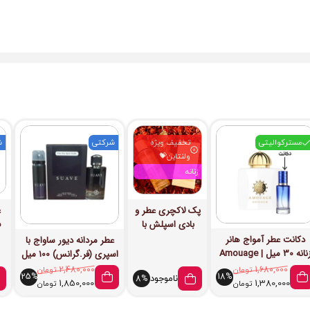
مسترکوالیتی
تخفیف ویژه
شرکتی
ش
ولنتاین💝
زنانه
پک لاکچری عطر و
ع
بادی اسپلش با
رایحه وانیل –
ry
دکانت عطر آمواج هانر
عطر مردانه دیور ساواج با
کد24
زنانه 30 میل | Amouage
اسپری (فر.گرانس) 100 میل
Honour Woman
1,680,000
تومان
2,480,000
تومان
25%
18%
ناموجود
8%
1,850,000
1,380,000
تومان
تومان