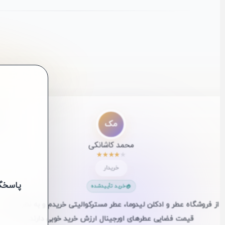
”
مک
محمد کاشانکی
★
★
★
★
★
خریدار
پاسخگویی
خرید تأییدشده
ر از فروشگاه‌ عطر و ادکلن لیدوما، عطر مسترکوالیتی خریدم و به نظرم با
به قیمت فضایی عطرهای اورجینال ارزش خرید خوبی دارند.