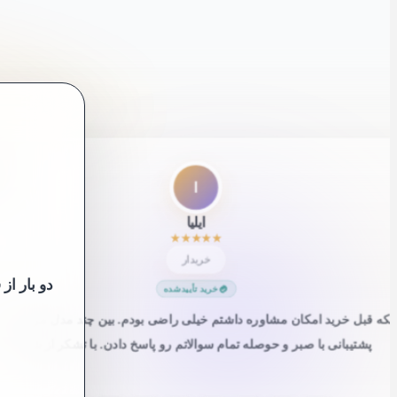
”
ا
ایلیا
★
★
★
★
★
خریدار
دو بار از
خرید تأییدشده
اینکه قبل خرید امکان مشاوره داشتم خیلی راضی بودم. بین چند مدل مردد بودم
پشتیبانی با صبر و حوصله تمام سوالاتم رو پاسخ دادن. با تشکر از شما