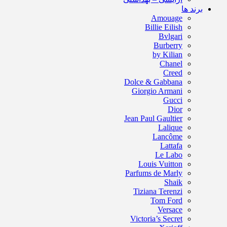
برند ها
Amouage
Billie Eilish
Bvlgari
Burberry
by Kilian
Chanel
Creed
Dolce & Gabbana
Giorgio Armani
Gucci
Dior
Jean Paul Gaultier
Lalique
Lancôme
Lattafa
Le Labo
Louis Vuitton
Parfums de Marly
Shaik
Tiziana Terenzi
Tom Ford
Versace
Victoria’s Secret