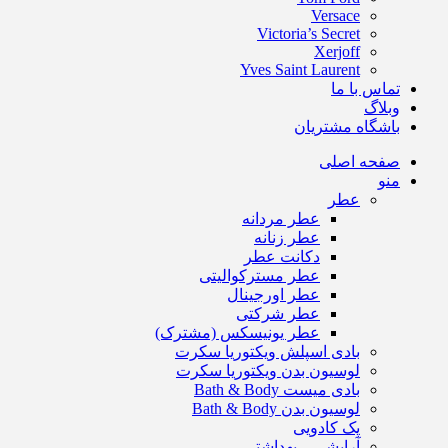
Versace
Victoria’s Secret
Xerjoff
Yves Saint Laurent
تماس با ما
وبلاگ
باشگاه مشتریان
صفحه اصلی
منو
عطر
عطر مردانه
عطر زنانه
دکانت عطر
عطر مسترکوالیتی
عطر اورجینال
عطر شرکتی
عطر یونیسکس (مشترک)
بادی اسپلش ویکتوریا سکرت
لوسیون بدن ویکتوریا سکرت
بادی میست Bath & Body
لوسیون بدن Bath & Body
پک کادویی
آرایشی – بهداشتی