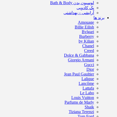
لوسیون بدن Bath & Body
پک کادویی
آرایشی – بهداشتی
برند ها
Amouage
Billie Eilish
Bvlgari
Burberry
by Kilian
Chanel
Creed
Dolce & Gabbana
Giorgio Armani
Gucci
Dior
Jean Paul Gaultier
Lalique
Lancôme
Lattafa
Le Labo
Louis Vuitton
Parfums de Marly
Shaik
Tiziana Terenzi
Tom Ford