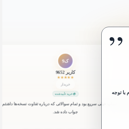
”
”
ک9
کاربر 9652
★
★
★
★
★
خریدار
 با توجه
خرید تأییدشده
یی واتساپ خیلی سریع بود و تمام سوالاتی که درباره تفاوت نسخه‌ها داشتم 
جواب داده شد.