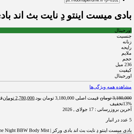
بادی میست اینتو دِ نایت بث اند بادی ورکز |  BBW Body Mist
اورجینال
جنسیت
زنانه
رایحه
ملایم
حجم
236 میل
کیفیت
اورجینال
مشاهده همه ویژگی‌ها
3,180,000
تومان
قیمت اصلی 3,180,000 تومان بود.
2,780,000
تومان
قیمت
13%
تخفیف
آخرین بروزرسانی : 17 جولای , 2026
5 عدد در انبار
بادی میست اینتو دِ نایت بث اند بادی ورکز | Into The Night BBW Body Mist عدد