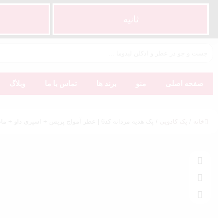
ثانیه
صفحه اصلی
منو
برند ها
تماس با ما
وبلاگ
خانه
/
پک کادویی
/ پک هدیه مردانه کد6 | عطر آمواج پرپس + اسپری داو + مام