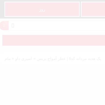
روز
پک هدیه مردانه کد6 | عطر آمواج پرپس + اسپری داو + مام