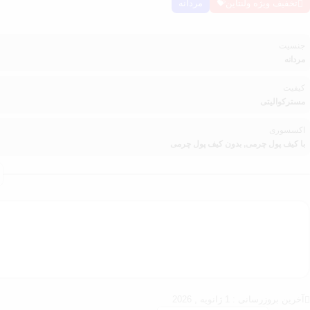
تخفیف ویژه ولنتاین💝
مردانه
جنسیت
مردانه
کیفیت
مسترکوالیتی
اکسسوری
با کیف پول چرمی, بدون کیف پول چرمی
آخرین بروزرسانی : 1 ژانویه , 2026