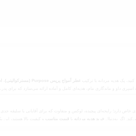
نید، پک هدیه مردانه با ترکیب
عطر آمواج پرپس Purpose (مسترکوالیتی)
،
اس
پری داو و ماندگاری مام، هدیه‌ای کامل و آماده ارائه می‌سازد که برای پدر،
خرید هدیه مردانه
با
قیمت مناسب
و کیفیت بالا هستید، این 