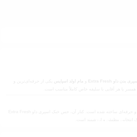
پری بدن داو Extra Fresh
و
مام اولد اسپایس
یکی از حرفه‌ای‌ترین و
 همسر یا هر آقایی با سلیقه خاص کاملاً مناسب است.
از آن دسته عطرهایی است که شخصیت مستقل و امضای خاص دارد؛ رایحه‌ای پیچیده، لوکس و متفاوت که برای آقایانی با سلیقه جدی و حرفه‌ای ساخته شده است. کنار آن، حس خنک اسپری داو Extra Fresh
پک انتخابی مطمئن و ارزشمند است.