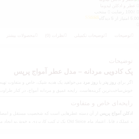
عطر و ادکلن لیدوما
100٪ رضایت
منتخب
5.00 امتیاز از 5 دیدگاه
5
امتیازدهی
5.00
از 5 در
امتیازدهی
توضیحات
توضیحات تکمیلی
نظرات (0)
محصولات بیشتر
مشتری
توضیحات
پک کادویی مردانه – مدل عطر آمواج پرپس
اگر برای
روز پدر
یا
روز مرد
می‌خواهید یک هدیه شیک، خاص و متفاوت تهیه ک
خوش‌ساخت‌ترین گزینه‌هاست. رایحه عمیق و مردانه آمواج، در کنار طراوت اس
رایحه‌ای خاص و متفاوت
ادکلن آمواج پرپس
و عملکرد قابل اعتماد مام Old Spice یک ترکیب کاربردی و خوش‌بو ایجاد می‌کند. اگر به‌دنبال
مناسب برای روز پدر، روز مرد و مناسبت‌های خاص