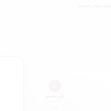
[custom_cross_sells]
”
عم
علی محمدی
★
★
★
★
★
خریدار