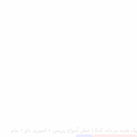
پک هدیه مردانه کد6 | عطر آمواج پرپس + اسپری داو + مام