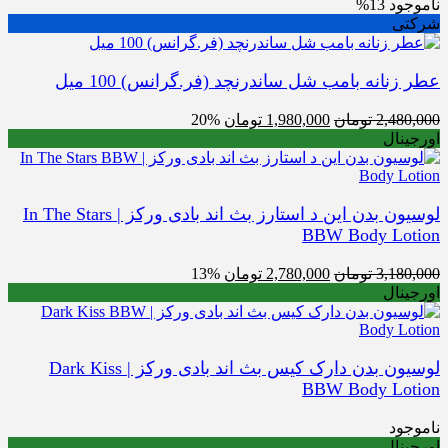
ود
13%
ی
نانه بامب شل ساندرنچد (فر.گرانس) 100 میل
قیمت
قیمت
2,48
تومان
1,980,000
تومان
20%
اصلی
فعلی
نال
2,480,000 تومان
1,980,000 تومان
بود.
است.
لوسیون بدن این د استارز بث اند بادی ورکز | In The Stars
BBW Body Lo
قیمت
قیمت
3,18
تومان
2,780,000
تومان
13%
اصلی
فعلی
نال
3,180,000 تومان
2,780,000 تومان
بود.
است.
لوسیون بدن دارک کیس بث اند بادی ورکز | Dark Kiss
BBW Body Lo
ود
نال