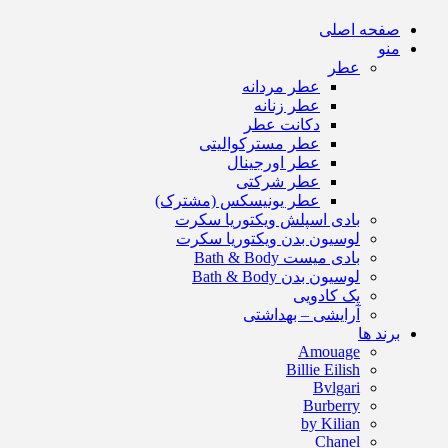
صفحه اصلی
منو
عطر
عطر مردانه
عطر زنانه
دکانت عطر
عطر مسترکوالیتی
عطر اورجینال
عطر شرکتی
عطر یونیسکس (مشترک)
بادی اسپلش ویکتوریا سکرت
لوسیون بدن ویکتوریا سکرت
بادی میست Bath & Body
لوسیون بدن Bath & Body
پک کادویی
آرایشی – بهداشتی
برند ها
Amouage
Billie Eilish
Bvlgari
Burberry
by Kilian
Chanel