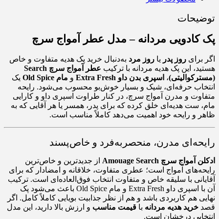
یحات
ادویی مردانه – مدل عطر آمواج سرچ
رای
روز پدر
یا
روز مرد
به‌دنبال خرید یک هدیه متفاوت و خاص
، این پک هدیه مردانه با ترکیب
عطر آمواج سرچ Search
کوالیتی)
،
اسپری بدن داو Extra Fresh
و
مام Old Spice
یک
ب حرفه‌ای، شیک و بسیار خوش‌بو محسوب می‌شود. رایحه
ت و مدرن آمواج سرچ، در کنار طراوت اسپری داو و کارایی
ست هدیه‌ای خلق کرده که برای پدر، همسر یا هر آقایی که به
و رایحه خود اهمیت می‌دهد کاملاً مناسب است.
ه‌ای مدرن، منحصر‌به‌فرد و خاص‌پسند
اج سرچ Amouage Search
از جدیدترین و خاص‌ترین
‌های آمواج است؛ عطری متفاوت، خلاقانه و امضادار که برای
نی با سلیقه خاص و متفاوت انتخاب فوق‌العاده‌ای است. ترکیب
آن با اسپری داو Extra Fresh و مام Old Spice باعث می‌شود پک
 هم کاربردی باشد و هم از نظر جذابیت بویایی کاملاً کامل. اگر
خرید هدیه مردانه
با
قیمت مناسب
و ارزش بالا دارید، این مدل
بی درخشان است.