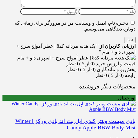
یره نام، ایمیل و وبسایت من در مرورگر برای زمانی که
ه دیدگاهی می‌نویسم.
بی کاربران از
" پک هدیه مردانه کد8 | عطر آمواج سرچ +
 داو + مام "
ارزش خرید (0 از 5 )
0 نظر
و ماندگاری (0 از 5 )
0 نظر
 5 )
0 نظر
لات دیگر فروشنده
نال
بادی میست وینتر کندی اپل بث اند بادی ورکز | Winter
Candy Apple BBW Body 