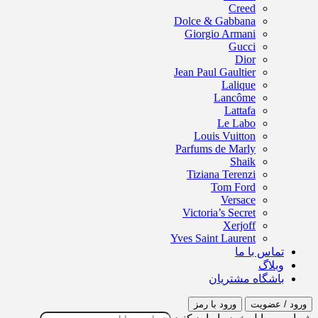
Creed
Dolce & Gabbana
Giorgio Armani
Gucci
Dior
Jean Paul Gaultier
Lalique
Lancôme
Lattafa
Le Labo
Louis Vuitton
Parfums de Marly
Shaik
Tiziana Terenzi
Tom Ford
Versace
Victoria’s Secret
Xerjoff
Yves Saint Laurent
تماس با ما
وبلاگ
باشگاه مشتریان
 / عضویت
ورود با رمز