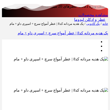
ژه دکانت عطرهای 20 میل. مدت محدود!!!
ده محصولات
و ادکلن لیدوما
پک کادویی
/ پک هدیه مردانه کد8 | عطر آمواج سرچ + اسپری داو + مام
کد8 | عطر آمواج سرچ + اسپری داو + مام