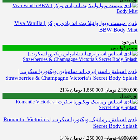
بادی میست ویوا وانیلا بث اند بادی ورکز | Viva Vanilla
BBW Body 
ود
والیتی
 اسپلش استرابری اند شامپاین ویکتوریا سکرت |
Strawberries & Champagne Victoria’s Secret Body S
قیمت
قیمت
2,35
تومان
1,850,000
تومان
21%
اصلی
فعلی
نال
2,350,000 تومان
1,850,000 تومان
بود.
است.
بادی اسپلش رمانتیک ویکتوریا سکرت | Romantic Victoria’s
Secret Body S
قیمت
قیمت
4,95
تومان
4,250,000
تومان
14%