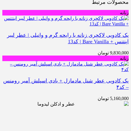
لات مرتبط
دویی لاکچری زنانه با رایحه گرم و وانیلی | عطر لیبر
Bare Va | کد13
9,83
تومان
ادویی عطر شنل مادمازل + بادی اسپلش آمبر رومنس
5,16
تومان