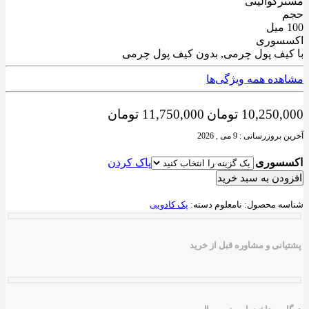
والیتی
وری
ف پول چرمی, بدون کیف پول چرمی
ه همه ویژگی‌ها
محدوده
10,250
تومان
11,750,000
تومان
قیمت:
رسانی : 9 می , 2026
10,250,000 تومان
تا
وری
پاک کردن
11,750,000 تومان
ن به سبد خرید
ه
 محصول:
نامعلوم
دسته:
پک کادویی
ی و مشاوره قبل از خرید
ی