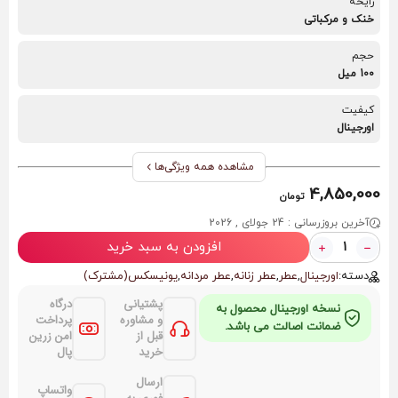
رایحه
خنک و مرکباتی
حجم
100 میل
کیفیت
اورجینال
مشاهده همه ویژگی‌ها
4,850,000
تومان
آخرین بروزرسانی : 24 جولای , 2026
افزودن به سبد خرید
دسته:
اورجینال
,
عطر
,
عطر زنانه
,
عطر مردانه
,
یونیسکس(مشترک)
پشتیانی
درگاه
نسخه اورجینال محصول به
و مشاوره
پرداخت
ضمانت اصالت می باشد.
قبل از
امن زرین
خرید
پال
ارسال
واتساپ