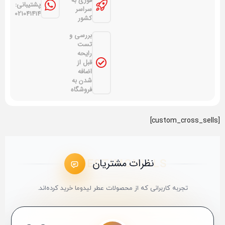
فوری به
پشتیبانی:
سراسر
09021041414
کشور
بررسی و
تست
رایحه
قبل از
اضافه
شدن به
فروشگاه
[custom_cross_sells]
نظرات مشتریان
تجربه کاربرانی که از محصولات عطر لیدوما خرید کرده‌اند.