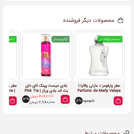
محصولات دیگر فروشنده
مسترکوالیتی
اورجینال
مسترکوا
عطر پارفومز د مارلی والایا |
بادی میست پینک تای دای
عطر رولینگ 
Parfums de Marly Valaya
بث اند بادی ورکز | ‌Pink Tie
| By Kilian Rolling in Love
Dye BBW Body Mist
3,180,000
تومان
13%
ناموجود
5%
2,780,000
تومان
محصولات مرتبط