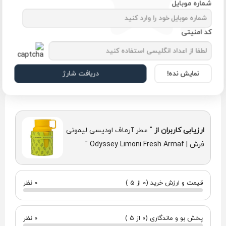
شماره موبایل
ماندگار به عطر می‌بخشند تا رایحه‌ای سبک اما جذاب ساعت‌ها
روی پوست و لباس باقی بماند.
حجم
100 میل
کد امنیتی
نت‌های بویایی
نت ابتدایی:
کیفیت
اورجینال
لیمو (Lemon)
نمایش نده!
دریافت شارژ
پرتقال شیرین (Sweet Orange)
نارنگی (Mandarin)
ترنج (Bergamot)
نت میانی:
ارزیابی کاربران از
" عطر آرماف اودیسی لیمونی
شکوفه پرتقال (Orange Blossom)
فرش | Odyssey Limoni Fresh Armaf "
نت‌های دریایی (Marine Notes)
زنجبیل (Ginger)
نت پایانی:
قیمت و ارزش خرید (0 از 5 )
0 نظر
مشک (Musk)
عنبر (Amber)
چای (Tea)
پخش بو و ماندگاری (0 از 5 )
0 نظر