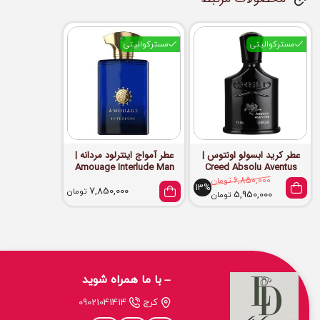
مسترکوالیتی
مسترکوالیتی
عطر کرید ابسولو اونتوس |
عطر آمواج اینترلود مردانه |
Amouage Interlude Man
Creed Absolu Aventus
6,850,000
تومان
13%
7,850,000
تومان
5,950,000
تومان
با ما همراه شوید
کرج
09021041414