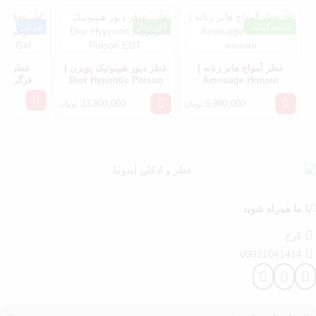
مسترکوالیتی
اورجینال
شرکتی
عطر آمواج هانر زنانه |
عطر دیور هیپنوتیک پویزن |
عطر گو
Dior Hypnotic Poison
Amouage Honour
od Girl
EDT
woman
000
33,900,000
5,980,000
تومان
تومان
000
با ما همراه شوید
کرج
09021041414