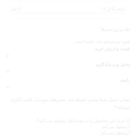
اعتمادبه‌نفس است.
رایحه (0 از 5 )
0 نظر
وقتی می‌خواهی در خاطر بمانی، انتخابت باید چیزی فراتر از معمول
باشد…
توجه:
این محصول،
عطر مارلی پگاسوس
های کپی
کیفیت تاپ می
نقد و بررسی‌ها
باشد که بیشترین شباهت به نسخه اورجینال از نظر رایحه و شباهت
هنوز بررسی‌ای ثبت نشده است.
ظاهری را دارد.
قیمت و ارزش خرید
بد
پخش بو و ماندگاری
بد
رایحه
بد
نشانی ایمیل شما منتشر نخواهد شد.
بخش‌های موردنیاز علامت‌گذاری
شده‌اند
*
آیا خرید این محصول را به دوستانتان پیشنهاد می کنید؟
پیشنهاد می‌کنم
پیشنهاد نمی‌کنم