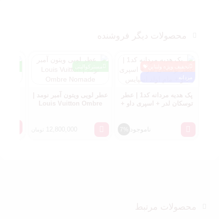
محصولات دیگر فروشنده
تخفیف ویژه ولنتاین💝
مسترکوالیتی
مسترکوا
مردانه
پک هدیه مردانه کد1 | عطر
عطر لویی ویتون آمبر نومد |
دکانت 
توسکان لدر + اسپری داو +
Louis Vuitton Ombre
مام اولد اسپایس
Nomade
se
ناموجود
12,800,000
7%
تومان
محصولات مرتبط