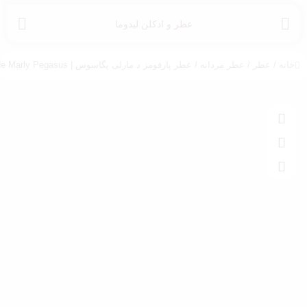
عطر و ادکلن لیدوما
خانه
/
عطر
/
عطر مردانه
/ عطر پارفومز د مارلی پگاسوس | Parfums de Marly Pegasus