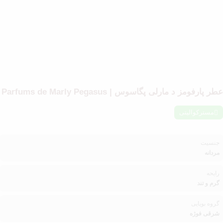
عطر پارفومز د مارلی پگاسوس | Parfums de Marly Pegasus
مسترکوالیتی
جنسیت
مردانه
رایحه
گرم و تند
گروه بویایی
شرقی فوژه