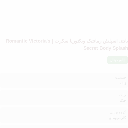
بادی اسپلش رمانتیک ویکتوریا سکرت | Romantic Victoria's
Secret Body Splash
اورجینال
جنسیت
زنانه
رایحه
خنک
گروه بویایی
گلی میوه ای