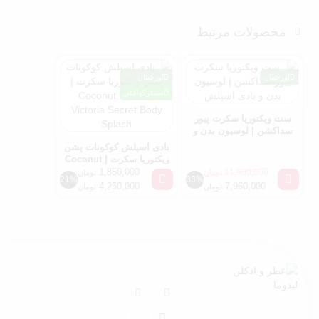
محصولات مرتبط
اورجینال
اورجینال
مسترکوالیتی
ست ویکتوریا سکرت پیور
سداکشن | لوسیون بدن و
بادی اسپلش
بادی اسپلش کوکونات پشن
ویکتوریا سکرت | Coconut
Passion Victoria Secret
1,850,000
11,900,000
تومان
تومان
21%
33%
Body Splash
4,250,000
7,960,000
تومان
تومان
با ما همراه شوید
کرج
09021041414