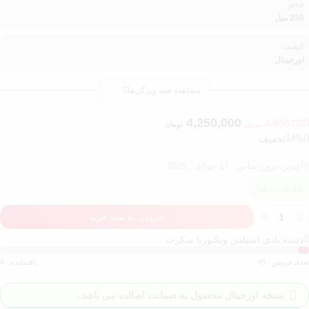
حجم
250 میل
کیفیت
اورجینال
مشاهده همه ویژگی‌ها
4,250,000
4,950,000
تومان
تومان
14%
تخفیف
آخرین بروزرسانی : 17 جولای , 2026
4 عدد در انبار
افزودن به سبد خرید
دسته:
بادی اسپلش ویکتوریا سکرت
تعداد فروش : 45
باقیمانده : 4
نسخه اورجینال محصول به ضمانت اصالت می باشد.