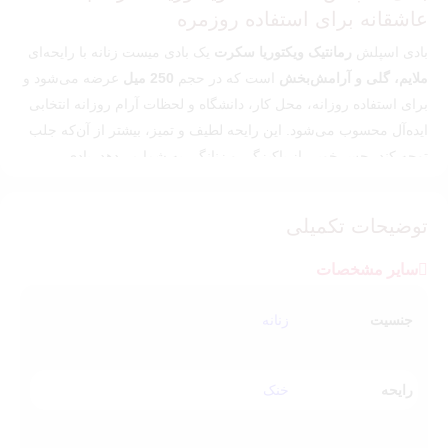
عاشقانه برای استفاده روزمره
بادی اسپلش
رمانتیک ویکتوریا سکرت
یک بادی میست زنانه با رایحه‌ای
ملایم، گلی و آرامش‌بخش
است که در حجم
250 میل
عرضه می‌شود و
برای استفاده روزانه، محل کار، دانشگاه و لحظات آرام روزانه انتخابی
ایده‌آل محسوب می‌شود. این رایحه لطیف و تمیز، بیشتر از آن‌که جلب
توجه کند، حس خوبی از پاکیزگی و زنانگی به شما می‌دهد. بادی
اسپلش Romantic در
دو کیفیت اورجینال و مسترکوالیتی (های کپی
کیفیت تاپ)
موجود است تا متناسب با سلیقه و بودجه، انتخاب راحتی
توضیحات تکمیلی
داشته باشید.
سایر مشخصات
رایحه بادی اسپلش رمانتیک چگونه است؟
جنسیت
زنانه
رمانتیک دقیقاً همان چیزی است که از اسمش انتظار دارید: آرام، لطیف
و دوست‌داشتنی.
رایحه
خنک
نت‌های بویایی:
گل رز لطیف و دخترانه