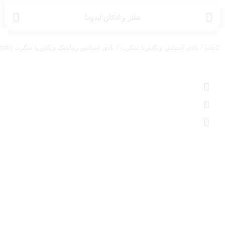
عطر و ادکلن لیدوما
خانه
/
بادی اسپلش ویکتوریا سکرت
/ بادی اسپلش رمانتیک ویکتوریا سکرت | Romantic Victoria’s Secret Body Splash