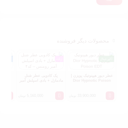
محصولات دیگر فروشنده
اورجینال
زنانه
شرکتی
عطر دیور هیپنوتیک پویزن |
پک کادویی عطر شنل
عطر ا
Dior Hypnotic Poison
مادمازل + بادی اسپلش آمبر
EDT
رومنس – کد۴
ison
5,160,000
33,900,000
تومان
تومان