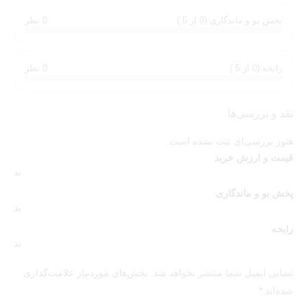
برای ماندگاری بیشتر رایحه بادی میست رمانتیک، پیشنهاد
پخش بو و ماندگاری (0 از 5 )
0 نظر
می‌شود قبل از استفاده، پوست خود را با
لوسیون بدن
رمانتیک
مرطوب کنید.
این کار باعث می شود علاوه بر پوست مرطوب و نرم، پخش
رایحه (0 از 5 )
0 نظر
بوی بهتر و دوام بیشتر رایحه در طول روز می‌شود.
نقد و بررسی‌ها
چرا بادی اسپلش رمانتیک ویکتوریا سکرت؟
هنوز بررسی‌ای ثبت نشده است.
✔ رایحه لطیف، تمیز و زنانه
قیمت و ارزش خرید
✔ مناسب استفاده روزانه بدون ایجاد سردرد
بد
✔ سبک و غیر آزاردهنده برای محیط‌های رسمی
پخش بو و ماندگاری
✔ موجود در نسخه اورجینال و مسترکوالیتی
بد
رایحه
بد
نشانی ایمیل شما منتشر نخواهد شد.
بخش‌های موردنیاز علامت‌گذاری
شده‌اند
*