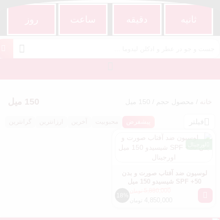
ثانیه
دقیقه
ساعت‌
روز
150 میل
خانه
/ محصول حجم / 150 میل
فیلتر
پیشفرض
محبوبیت
آخرین
ارزانترین
گرانترین
اورجینال
لوسیون ضد آفتاب صورت و بدن
SPF +50 شیسیدو 150 میل
اورجینال
5,880,000
تومان
18%
قیمت
قیمت
4,850,000
تومان
فعلی
اصلی
5,880,000 تومان
4,850,000 تومان