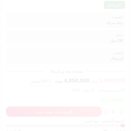
اورجینال
جنسیت
زنانه, مردانه
حجم
150 میل
کیفیت
اورجینال
مشاهده همه ویژگی‌ها
4,850,000
5,880,000
18%
تخفیف
تومان
تومان
آخرین بروزرسانی : 10 ژوئن , 2026
2 عدد در انبار
افزودن به سبد خرید
دسته:
آرایشی - بهداشتی
تعداد فروش : 48
باقیمانده : 2