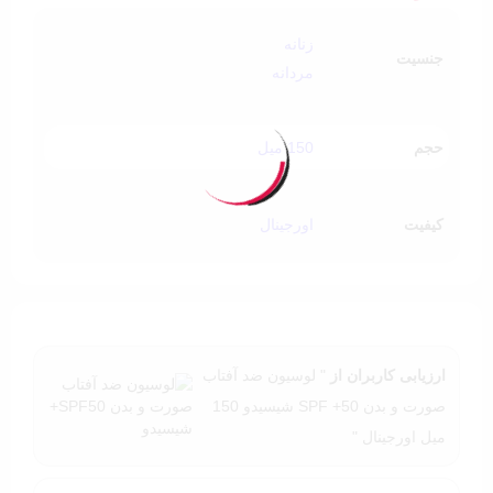
کشور مبدا:
ژاپن
زنانه
ویژگی‌ های لوسیون ضد آفتاب شیسیدو SPF +50:
جنسیت
مردانه
محافظ از پوست در برابر اشعه‌ های مضر خورشید
ضدچروک و ضد لک
SPF +50
حجم
150 میل
آنتی اکسیدان
مقاوم در برابر تعریق و حرارت
بافتی سبک و زود جذب
کیفیت
اورجینال
مرطوب کننده و نرم کننده
جلوگیری از بروز لک
پوششی یکدست و مقاوم
قابل استفاده قبل از میکاپ
بدون ایجاد رد سفیدی
دارای تکنولوژی انحصاری شیسیدو
غیرکومدون زا
ارزیابی کاربران از
" لوسیون ضد آفتاب
تست شده توسط متخصصان پوست
صورت و بدن SPF +50 شیسیدو 150
میل اورجینال "