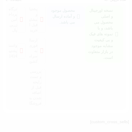
پشتیانی
درگاه
نسخه اورجینال
محصول موجود
و
پرداخت
و اصلی
و آماده ارسال
مشاوره
امن
محصول می
می باشد.
قبل از
زرین
باشد، و با
خرید
پال
نمونه های فیک
و بی کیفیت
ارسال
فوری
واتساپ
مشابه موجود
به
پشتیبانی:
در بازار متفاوت
سراسر
021041414
است.
کشور
بررسی
و تست
رایحه
قبل از
اضافه
شدن به
فروشگاه
[custom_cross_sells]