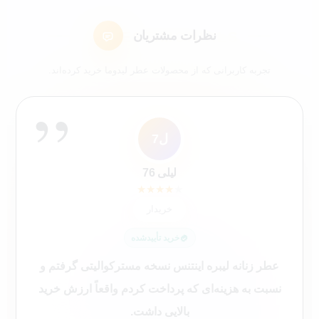
نظرات مشتریان
تجربه کاربرانی که از محصولات عطر لیدوما خرید کرده‌اند.
”
ل7
ک4
ک9
سع
مک
شم
ا
عم
کاربر 48321
کاربر 9652
لیلی 76
سارا عباسی
شیرین ملکی
محمد کاشانکی
ایلیا
علی محمدی
★
★
★
★
★
★
★
★
★
★
★
★
★
★
★
★
★
★
★
★
★
★
★
★
★
★
★
★
★
★
★
★
★
★
★
★
★
★
★
★
خریدار
خریدار
خریدار
خریدار
😍 خریدار راضی
😍 خریدار راضی
خریدار
خریدار
خرید تأییدشده
خرید تأییدشده
خرید تأییدشده
خرید تأییدشده
خرید تأییدشده
خرید تأییدشده
خرید تأییدشده
خرید تأییدشده
عطر زنانه لیبره اینتنس نسخه مسترکوالیتی گرفتم و
نسبت به هزینه‌ای که پرداخت کردم واقعاً ارزش خرید
بالایی داشت.