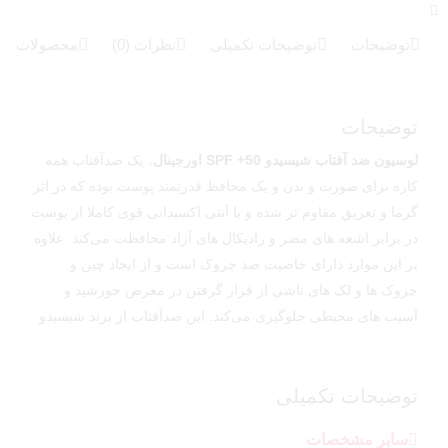
5
امتیازدهی
5.00
از 5 در
امتیازدهی
توضیحات
توضیحات تکمیلی
نظرات (0)
محصولات بیش
مشتری
توضیحات
لوسیون ضد آفتاب شیسیدو SPF +50 اورجینال
، یک ضدآفتاب همه
کاره برای صورت و بدن و یک محافظ قدرتمند پوست بوده که در اثر
گرما و تعریق مقاوم‌ تر شده و با آنتی‌ اکسیدانی قوی کاملا از پوست
در برابر اشعه‌ های مضر و رادیکال‌ های آزاد محافظت می‌کند. علاوه
بر این موارد دارای خاصیت ضد چروک است و از ایجاد چین و
چروک‌ ها و لک‌ های ناشی از قرار گرفتن در معرض خورشید و
آسیب‌ های محیطی جلوگیری می‌کند. این ضدآفتاب از برند شیسیدو
بافتی سبک و زود جذب داشته، بی رنگ است و هیچگونه رد سفیدی
ایجاد نمی‌کند.
توضیحات تکمیلی
حجم:
150 میلی لیتر
تاریخ انقضا:
18 ماه پس از باز شدن درب محصول
سایر مشخصات
مناسب برای:
انواع پوست صورت و بدن