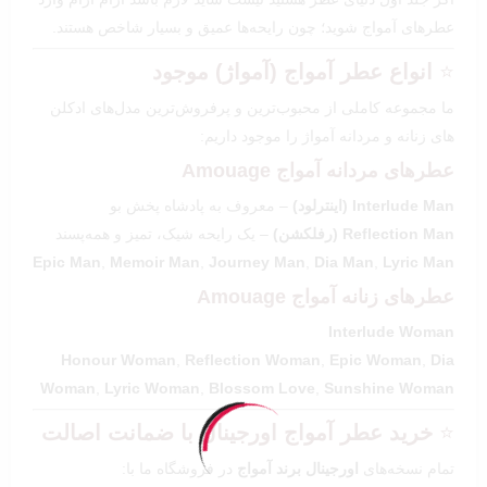
عطرهای آمواج شوید؛ چون رایحه‌ها عمیق و بسیار شاخص هستند.
⭐
انواع عطر آمواج (آمواژ) موجود
ما مجموعه کاملی از محبوب‌ترین و پرفروش‌ترین مدل‌های ادکلن
های زنانه و مردانه آمواژ را موجود داریم:
عطرهای مردانه آمواج Amouage
Interlude Man (اینترلود)
– معروف به پادشاه پخش بو
Reflection Man (رفلکشن)
– یک رایحه شیک، تمیز و همه‌پسند
Epic Man
,
Memoir Man
,
Journey Man
,
Dia Man
,
Lyric Man
عطرهای زنانه آمواج Amouage
Interlude Woman
Honour Woman
,
Reflection Woman
,
Epic Woman
,
Dia
Woman
,
Lyric Woman
,
Blossom Love
,
Sunshine Woman
⭐
خرید عطر آمواج اورجینال با ضمانت اصالت
تمام نسخه‌های
اورجینال برند آمواج
در فروشگاه ما با: