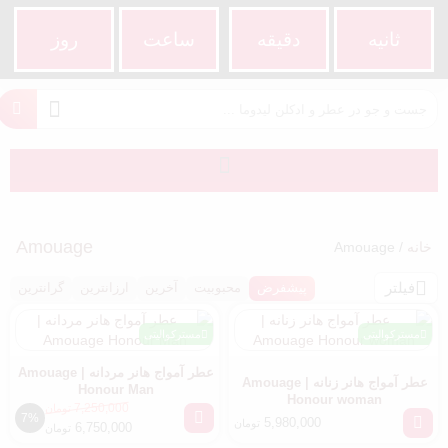
ثانیه
دقیقه
ساعت‌
روز
Amouage
خانه
/ Amouage
فیلتر
پیشفرض
محبوبیت
آخرین
ارزانترین
گرانترین
مسترکوالیتی
مسترکوالیتی
عطر آمواج هانر مردانه | Amouage
عطر آمواج هانر زنانه | Amouage
Honour Man
Honour woman
7,250,000
تومان
7%
5,980,000
تومان
6,750,000
تومان