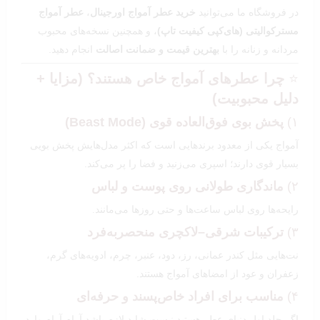
در فروشگاه ما می‌توانید
خرید عطر آمواج اورجینال
،
عطر آمواج
مسترکوالیتی (های‌کپی کیفیت تاپ)
، و همچنین نسخه‌های محبوب
مردانه و زنانه را با
بهترین قیمت و ضمانت اصالت
انجام دهید.
⭐
چرا عطرهای آمواج خاص هستند؟ (مزایا +
دلیل محبوبیت)
۱)
پخش بوی فوق‌العاده قوی (Beast Mode)
آمواج یکی از معدود برندهایی است که اکثر مدل‌هایش پخش بویی
بسیار قوی دارند؛ اسپری می‌زنید و فضا را پر می‌کند.
۲)
ماندگاری طولانی روی پوست و لباس
رایحه‌ها روی لباس ساعت‌ها و حتی روزها می‌مانند.
۳)
ترکیبات شرقی–لاکچری منحصر‌به‌فرد
نت‌هایی مثل کندر عمانی، رز، دود، عنبر، چرم، ادویه‌های گرم،
زعفران و عود از امضاهای آمواج هستند.
۴)
مناسب برای افراد خاص‌پسند و حرفه‌ای
اگر جلد اول دنیای عطر هستید نیست شاید لازم باشد آرام آرام وارد