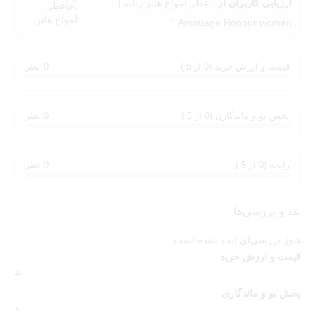
ارزیابی کاربران از
" عطر آمواج هانر زنانه |
شده
ادکلن هانر زنانه (آمواژ آنر)
یکی از پرفروش‌ترین و محبوب‌ترین
Amouage Honour woman "
عطرهای آمواج در بین بانوان شیک‌پوش باشد.
💖 با
خرید عطر آمواج هانر زنانه
از لیدوما پرفیوم، رایحه‌ای لوکس و
قیمت و ارزش خرید (0 از 5 )
0 نظر
ماندگار را به کلکسیون عطرهای خود اضافه کنید و همیشه در مرکز
توجه باشید.
توجه:
این محصول،
آمواج هانر
های کپی
کیفیت تاپ می باشد که
پخش بو و ماندگاری (0 از 5 )
0 نظر
بیشترین شباهت به نسخه اورجینال از نظر رایحه و شباهت ظاهری را
دارد.
رایحه (0 از 5 )
0 نظر
نقد و بررسی‌ها
هنوز بررسی‌ای ثبت نشده است.
قیمت و ارزش خرید
بد
پخش بو و ماندگاری
بد