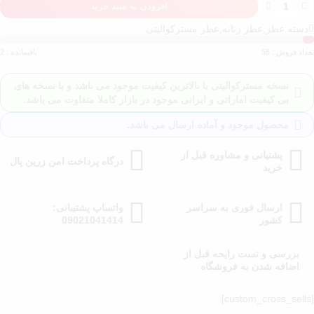
افزودن به سبد خرید
دسته:
عطر
,
عطر زنانه
,
عطر مسترکوالیتی
عداد فروش : 58
باقیمانده : 2
نسخه مسترکوالیتی با بالاترین کیفیت موجود می باشد و با نسخه های
بی کیفیت اماراتی و ایرانی موجود در بازار کاملا متفاوت می باشد.
محصول موجود و آماده ارسال می باشد.
پشتیانی و مشاوره قبل از
درگاه پرداخت امن زرین پال
خرید
ارسال فوری به سراسر
واتساپ پشتیبانی:
کشور
09021041414
بررسی و تست رایحه قبل از
اضافه شدن به فروشگاه
[cust