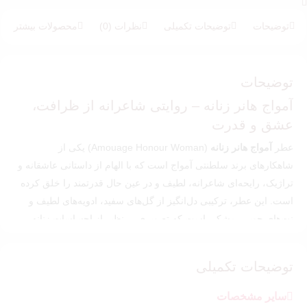
5
امتیازدهی
5.00
از 5 در
امتیازدهی
توضیحات
توضیحات تکمیلی
نظرات (0)
محصولات بیشتر
مشتری
توضیحات
آمواج هانر زنانه – روایتی شاعرانه از ظرافت،
عشق و قدرت
عطر
آمواج هانر زنانه
(Amouage Honour Woman) یکی از
شاهکارهای برند سلطنتی آمواج است که با الهام از داستانی عاشقانه و
تراژیک، رایحه‌ای شاعرانه، لطیف و در عین حال قدرتمند را خلق کرده
است. این عطر، ترکیبی دل‌انگیز از گل‌های سفید، ادویه‌های لطیف و
نت‌های چوبی–مشکی است که تصویری بی‌نظیر از احساسات زنانه،
پاکی و جسارت را به نمایش می‌گذارد.
🌸 اگر به دنبال یک
عطر زنانه لوکس
با رایحه‌ای ظریف، عمیق و در
توضیحات تکمیلی
عین حال ماندگار هستید، آمواج هانر می‌تواند انتخابی بی‌رقیب برای شما
باشد.
سایر مشخصات