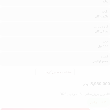
زنانه
رایحه
ملایم و گلی
گروه بویایی
شرقی گلی
حجم
100 میل
کیفیت
مسترکوالیتی
مشاهده همه ویژگی‌ها
5,980,00
تومان
آخرین بروزرسانی : 18 جولای , 2026
2 عدد در انبار