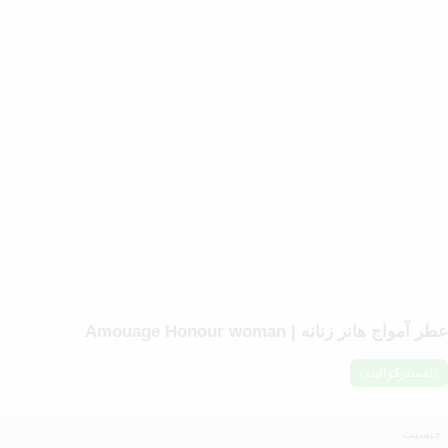
طر آمواج هانر زنانه | Amouage Honour woman
مسترکوالیتی
جنسیت