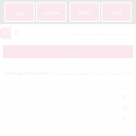
ثانیه
دقیقه
ساعت‌
روز
خانه
/
عطر
/
عطر زنانه
/ عطر آمواج هانر زنانه | Amouage Honour woman