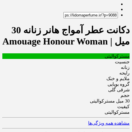
دکانت عطر آمواج هانر زنانه 30
میل | Amouage Honour Woman
مسترکوالیتی
جنسیت
زنانه
رایحه
ملایم و خنک
گروه بویایی
شرقی گلی
حجم
30 میل مسترکوالیتی
کیفیت
مسترکوالیتی
مشاهده همه ویژگی‌ها