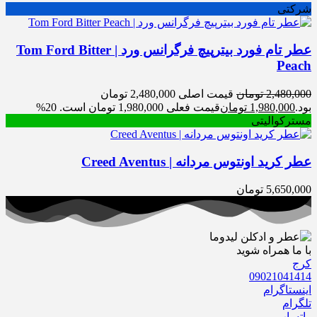
شرکتی
عطر تام فورد بیترپیچ فرگرانس ورد | Tom Ford Bitter
Peach
2,480,000
تومان
قیمت اصلی 2,480,000 تومان
بود.
1,980,000
تومان
قیمت فعلی 1,980,000 تومان است.
20%
مسترکوالیتی
عطر کرید اونتوس مردانه | Creed Aventus
5,650,000
تومان
با ما همراه شوید
کرج
09021041414
اینستاگرام
تلگرام
واتساپ