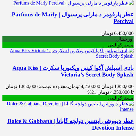
عطر پارفومز د مارلی پرسیوال | Parfums de Marly
Percival
6,450,000
تومان
اورجینال
مسترکوالیتی
بادی اسپلش آکوا کیس ویکتوریا سکرت | Aqua Kiss
Victoria’s Secret Body Splash
1,850,000
تومان
4,250,000
تومان
محدوده قیمت: 1,850,000 تومان
تا 4,250,000 تومان
21%
مسترکوالیتی
عطر دیووشن اینتنس دولچه گابانا | Dolce & Gabbana
Devotion Intense