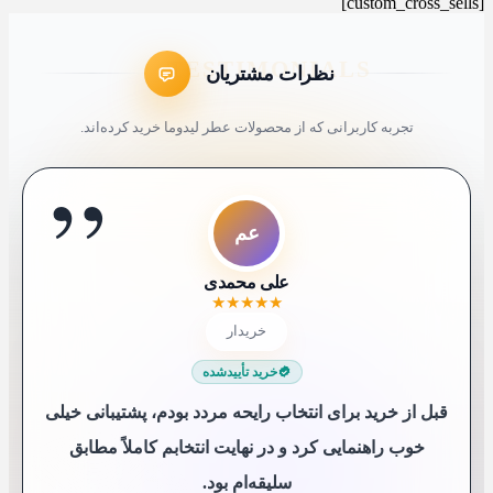
[custom_cross_sells]
نظرات مشتریان
تجربه کاربرانی که از محصولات عطر لیدوما خرید کرده‌اند.
”
ا
ک4
ک9
عم
مک
شم
سع
ل7
کاربر 48321
کاربر 9652
ایلیا
علی محمدی
شیرین ملکی
محمد کاشانکی
سارا عباسی
لیلی 76
★
★
★
★
★
★
★
★
★
★
★
★
★
★
★
★
★
★
★
★
★
★
★
★
★
★
★
★
★
★
★
★
★
★
★
★
★
★
★
★
خریدار
خریدار
خریدار
خریدار
خریدار
😍 خریدار راضی
😍 خریدار راضی
خریدار
خرید تأییدشده
خرید تأییدشده
خرید تأییدشده
خرید تأییدشده
خرید تأییدشده
خرید تأییدشده
خرید تأییدشده
خرید تأییدشده
قبل از خرید برای انتخاب رایحه مردد بودم، پشتیبانی خیلی
خوب راهنمایی کرد و در نهایت انتخابم کاملاً مطابق
سلیقه‌ام بود.