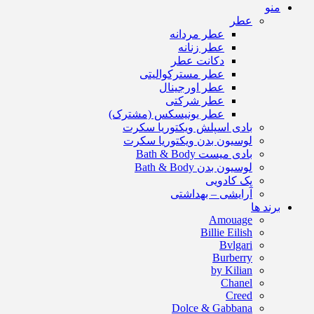
منو
عطر
عطر مردانه
عطر زنانه
دکانت عطر
عطر مسترکوالیتی
عطر اورجینال
عطر شرکتی
عطر یونیسکس (مشترک)
بادی اسپلش ویکتوریا سکرت
لوسیون بدن ویکتوریا سکرت
بادی میست Bath & Body
لوسیون بدن Bath & Body
پک کادویی
آرایشی – بهداشتی
برند ها
Amouage
Billie Eilish
Bvlgari
Burberry
by Kilian
Chanel
Creed
Dolce & Gabbana