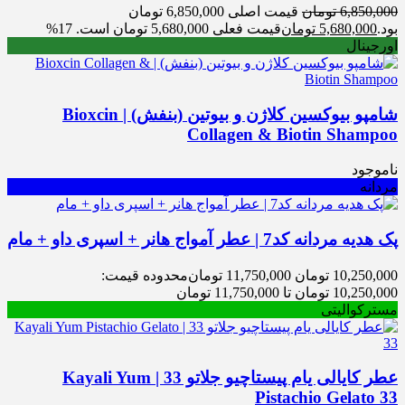
6,850,000
تومان
قیمت اصلی 6,850,000 تومان
بود.
5,680,000
تومان
قیمت فعلی 5,680,000 تومان است.
17%
اورجینال
شامپو بیوکسین کلاژن و بیوتین (بنفش) | Bioxcin
Collagen & Biotin Shampoo
ناموجود
مردانه
پک هدیه مردانه کد7 | عطر آمواج هانر + اسپری داو + مام
10,250,000
تومان
11,750,000
تومان
محدوده قیمت:
10,250,000 تومان تا 11,750,000 تومان
مسترکوالیتی
عطر کایالی یام پیستاچیو جلاتو 33 | Kayali Yum
Pistachio Gelato 33