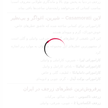
زرجف در دنیا به پخش بوی بالا و ماندگاری طولانی معروف است؛
مناسب کسانی که می‌خواهند رایحه‌شان ساعت‌ها باقی بماند.
لاین Casamorati – شیرین، اغواگر و بی‌نظیر
کازاموراتی برای کسانی ساخته شده که عاشق عطرهای خاص،
خوش‌خوراک، گرم و میوه‌ای هستند.
این لاین تلفیقی از عطرهای گورماند، شرقی، وانیلی و گلی است.
از مشهورترین عطرهای این مجموعه می‌توان به موارد زیر اشاره
کرد:
کازاموراتی لیرا
– شیرین، کاراملی و وانیلی
کازاموراتی ایتالیکا
– بادام، کارامل و وانیل
کازاموراتی دامابیانکا
– لطیف، گلی و خاص
کازاموراتی بوکت آیدل
– گرم، چوبی و ادویه‌ای
پرفروش‌ترین عطرهای زرجف در ایران
زرجف ناکسوس
– عسل، تنباکو، مرکبات
زرجف الکساندریا 2
– چوبی، شرقی، وانیلی