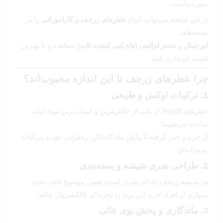
نیش دنیاست.
در این صفحه می‌توانید انواع
عطرهای زرجف و کازاموراتی
را در
نسخه‌های
اورجینال
و
مسترکوالیتی (های‌کپی کیفیت تاپ)
مشاهده و با بهترین
قیمت خریداری کنید.
چرا عطرهای زرجف تا این اندازه محبوب‌اند؟
1. ترکیبات لوکس و طبیعی
عطرهای Xerjoff از یکی از خالص‌ترین و کمیاب‌ترین مواد اولیه
ساخته می‌شوند؛
از چرم و عنبر گرفته تا وانیل ماداگاسکار، زعفران، عود و مرکبات
مدیترانه‌ای.
2. طراحی هنری شیشه و بسته‌بندی
هر شیشه زرجف یک
اثر هنری
است؛ همین موضوع باعث شده
بسیاری از افراد خرید این برند را تجربه‌ای کالکشن‌وار بدانند.
3. ماندگاری و پخش بوی عالی