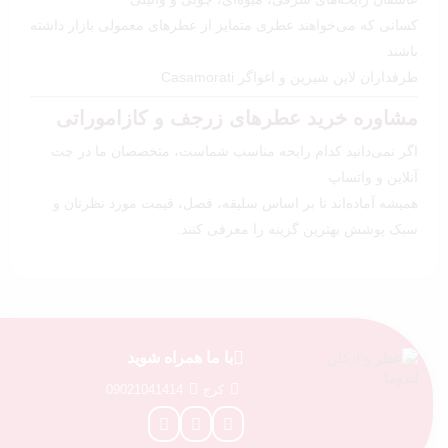
کسانی که می‌خواهند عطری متمایز از عطرهای معمولی بازار داشته
باشند
طرفداران لاین شیرین و اغواگر Casamorati
مشاوره خرید عطرهای زرجف و کازاموراتی
اگر نمی‌دانید کدام رایحه مناسب شماست، متخصصان ما در چت
آنلاین و واتساپ
همیشه آماده‌اند تا بر اساس سلیقه، فصل، قیمت مورد نظرتان و
سبک پوشش بهترین گزینه را معرفی کنند.
با ما همراه شوید
کرج
09021041414