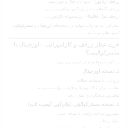
زرجف اربا پورا
– میوه‌ای، خنک و جوان‌پسند
زرجف اکسنتو
– میوه‌ای-گلی، لوکس و مدرن
زرجف لیرا / ایتالیکا
– زیرمجموعه کازاموراتی
تمام این مدل‌ها را می‌توانید در نسخه‌های
اورجینال
و
مسترکوالیتی
کیفیت تاپ
تهیه کنید.
خرید عطر زرجف و کازاموراتی – اورجینال یا
مسترکوالیتی؟
در عطر لیدوما دو مدل عرضه می‌شود:
1. نسخه اورجینال
وارداتی، با ضمانت اصالت
مناسب برای کلکسیونرها و افراد بسیار سخت‌پسند
بیشترین ماندگاری و عمق رایحه
2. نسخه مسترکوالیتی (های‌کپی کیفیت تاپ)
بیشترین شباهت رایحه به نسخه اصلی
ظاهر مشابه