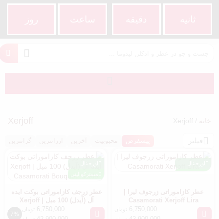
ثانیه
دقیقه
ساعت‌
روز
Xerjoff
خانه
/ Xerjoff
فیلتر
پیشفرض
محبوبیت
آخرین
ارزانترین
گرانترین
اورجینال
اورجینال
مسترکوالیتی
مسترکوالیتی
عطر کازاموراتی زرجوف لیرا |
عطر زرجف کازاموراتی بوکت ایده
Casamorati Xerjoff Lira
آل (آیدل) 100 میل | Xerjoff
Casamorati Bouquet Ideale
6,750,000
6,750,000
تومان
تومان
7%
42,900,000
42,900,000