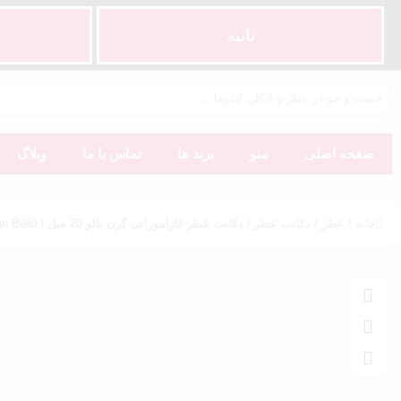
ثانیه
صفحه اصلی
منو
برند ها
تماس با ما
وبلاگ
خانه
/
عطر
/
دکانت عطر
/ دکانت عطر کازاموراتی گرن بالو 20 میل | Gran Ballo