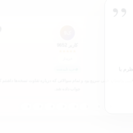
”
”
ک9
کاربر 9652
★
★
★
★
★
خریدار
ظرم با
خرید تأییدشده
یی واتساپ خیلی سریع بود و تمام سوالاتی که درباره تفاوت نسخه‌ها داشتم 
جواب داده شد.
0
0
0
0
0
3
0
0