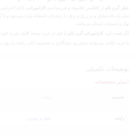
عطر گرن بالو
از کالکشن کلاسیک و هنرمندانه‌ی
کازاموراتی
، ادای احترامی
مثل یک باله مجلل و پر زرق‌ و برق، با رایحه‌ای عاشقانه وارد می‌شود و تا 
بهار و تابستان، ایده‌آل می‌باشد.
اگر قصد دارید
کازاموراتی گرن بالو
را قبل از خرید نسخه کامل تجربه کنید،
با خرید دکانت می‌توانید پخش بو، ماندگاری و شخصیت کلی رایحه را روی 
مشخصات دکانت
نام عطر:
Gran Ballo
توضیحات تکمیلی
برند:
Casamorati Xerjoff
سایر مشخصات
حجم:
20 میل
کیفیت:
مسترکوالیتی
جنسیت
زنانه
جنسیت:
زنانه
طبع:
خنک و شیرین
رایحه غالب:
میوه‌های جنگلی، روایح گلی، وانیل، کارامل
رایحه
خنک و شیرین
مناسب فصل:
بهار، تابستان و پاییز
موقعیت استفاده:
روزمره، رسمی، مهمانی، قرار خاص