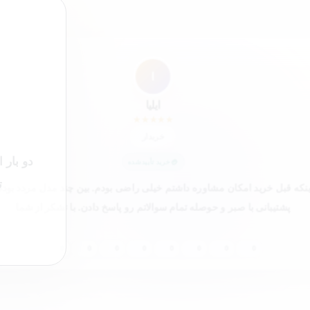
”
ا
ایلیا
★
★
★
★
★
خریدار
دو بار 
خرید تأییدشده
ت
اینکه قبل خرید امکان مشاوره داشتم خیلی راضی بودم. بین چند مدل مردد بودم
پشتیبانی با صبر و حوصله تمام سوالاتم رو پاسخ دادن. با تشکر از شما
0
0
0
0
0
0
0
0