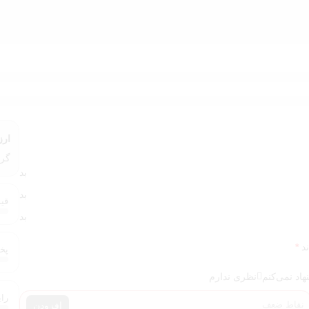
بی است؟
 کامل
عطر کازاموراتی گرن بالو
را نیز بررسی کنید.
ارز
گرن بالو 
بد
بد
قیم
بد
ند
*
پخش
هاد نمی‌کنم
نظری ندارم
رایحه 
افزودن