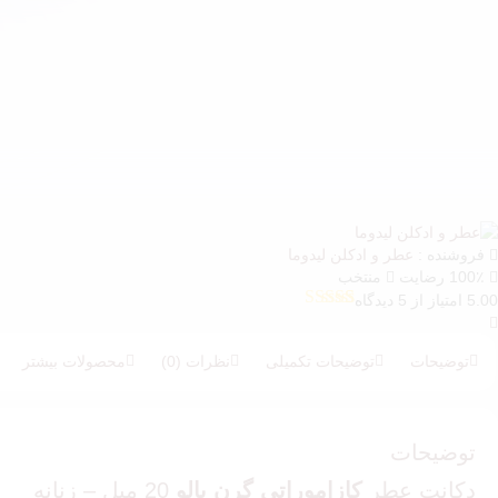
فروشنده :
عطر و ادکلن لیدوما
100٪ رضایت
منتخب
5.00 امتیاز از 5 دیدگاه
5
امتیازدهی
5.00
از 5 در
امتیازدهی
توضیحات
توضیحات تکمیلی
نظرات (0)
محصولات بیشتر
مشتری
توضیحات
دکانت عطر
کازاموراتی گرن بالو
20 میل – زنانه