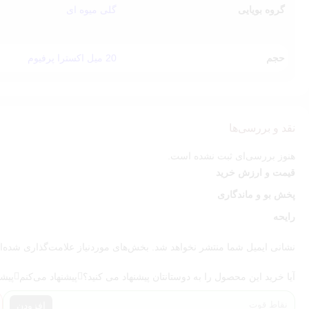
گروه بویایی
گلی میوه ای
چرا دکانت عطر کازاموراتی گرن بالو انتخاب مناس
✔ تست رایحه قبل از خرید نسخه کامل
حجم
20 میل اکسترا پرفیوم
✔ خرید اقتصادی‌تر نسبت به حجم کامل
✔ مناسب برای افرادی که به رایحه‌های مدرن و خاص علاقه دارند
✔ امکان تجربه چند رایحه ممتاز با همان بودجه
اگر پس از تست رایحه قصد تهیه بطری اصلی را دارید، می‌توانید نسخه
حجم
نقد و بررسی‌ها
هنوز بررسی‌ای ثبت نشده است.
قیمت و ارزش خرید
پخش بو و ماندگاری
رایحه
نشانی ایمیل شما منتشر نخواهد شد.
بخش‌های موردنیاز علامت‌گذاری شده‌ا
آیا خرید این محصول را به دوستانتان پیشنهاد می کنید؟
پیشنهاد می‌کنم
پیشن
افزودن