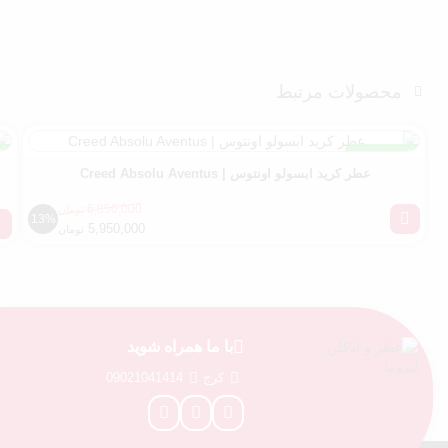
محصولات مرتبط
مسترکوالیتی
عطر کرید ابسولو اونتوس | Creed Absolu Aventus
6,850,000
تومان
13%
5,950,000
تومان
با ما همراه شوید
کرج
09021041414