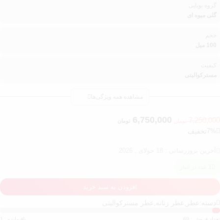
گروه بویایی
گلی میوه ای
حجم
100 میل
کیفیت
مسترکوالیتی
مشاهده همه ویژگی‌ها
6,750,000
7,250,000
تومان
تومان
7%
تخفیف
آخرین بروزرسانی : 18 جولای , 2026
1 عدد در انبار
افزودن به سبد خرید
دسته:
عطر
,
عطر زنانه
,
عطر مسترکوالیتی
تعداد فروش : 69
باقیمانده : 1