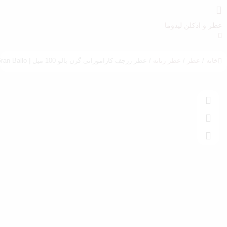
عطر و ادکلن لیدوما
خانه
/
عطر
/
عطر زنانه
/ عطر زرجف کازاموراتی گرن بالو 100 میل | Casamorati Xerjoff Gran Ballo