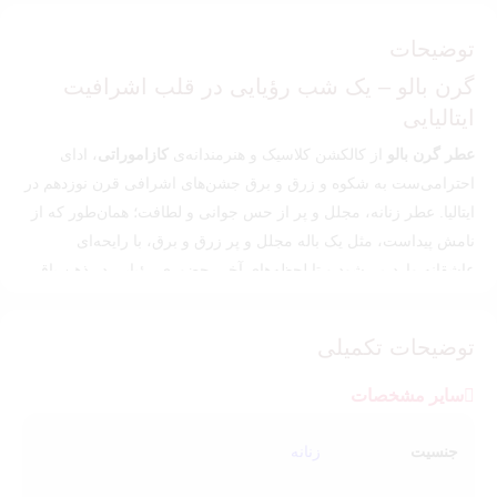
توضیحات
گرن بالو – یک شب رؤیایی در قلب اشرافیت
ایتالیایی
عطر گرن بالو
از کالکشن کلاسیک و هنرمندانه‌ی
کازاموراتی
، ادای
احترامی‌ست به شکوه و زرق‌ و برق جشن‌های اشرافی قرن نوزدهم در
ایتالیا. عطر زنانه، مجلل و پر از حس جوانی و لطافت؛ همان‌طور که از
نامش پیداست، مثل یک باله مجلل و پر زرق‌ و برق، با رایحه‌ای
عاشقانه وارد می‌شود و تا لحظه‌های آخر، حضوری رؤیایی در ذهن باقی
می‌گذارد.
رایحه عطر کازاموراتی گرن بالو: شیرین، خامه‌ای و
توضیحات تکمیلی
اغواگر
سایر مشخصات
گرن بالو
با نت‌هایی از
میوه‌های جنگلی و گل یاس
آغاز می‌شود؛ ترکیبی
سرزنده، تازه و پر از انرژی که حس دخترانه و لطیف را بلافاصله به
جنسیت
زنانه
مشام می‌رساند. در نت میانی، حضور
گل یاسمن و یلانگ‌یلانگ
، ظرافت
گل‌فروشی کلاسیکی را تداعی می‌کند. اما اوج هنر این عطر در پایه‌ آن