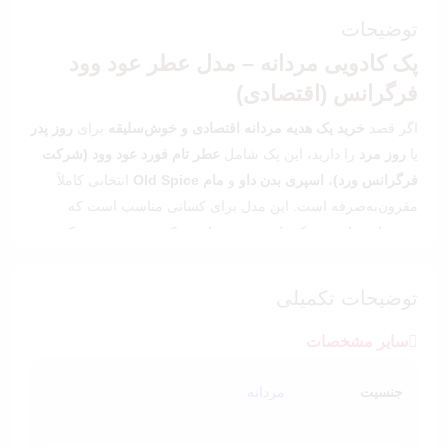
توضیحات
پک کادویی مردانه – مدل عطر عود وود
فرگرانس (اقتصادی)
اگر قصد
خرید یک هدیه مردانه اقتصادی و خوش‌سلیقه
برای
روز پدر
یا
روز مرد
را دارید، این پک شامل
عطر تام فورد عود وود (شرکت
فرگرانس ورد)
،
اسپری بدن داو
و
مام Old Spice
انتخابی کاملاً
مقرون‌به‌صرفه است. این مدل برای کسانی مناسب است که
می‌خواهند با بودجه کنترل‌شده، هدیه‌ای شیک و خوش‌بو تهیه کنند.
رایحه‌ای چوبی، گرم و مردانه
توضیحات تکمیلی
عود وود فرگرانس ورد (عود واندر) Tom Ford Oud Wood
عطری
چوبی و گرم با فضایی شیک و رسمی است که حس وقار و
سایر مشخصات
اعتمادبه‌نفس منتقل می‌کند. در این پک اقتصادی، بدون پرداخت
هزینه‌های بالا، می‌توان یکی از محبوب‌ترین رایحه‌های مردانه را
جنسیت
مردانه
تجربه کرد. اسپری داو و مام Old Spice نیز کاربردی بودن پک را
تکمیل می‌کنند.