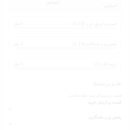
اسپایس "
مناسب برای علاقه‌مندان رایحه‌های چوبی و
تلخ
قیمت و ارزش خرید (0 از 5 )
0 نظر
عود وود رایحه‌ای شیک، تلخ و مردانه دارد که بیشتر مناسب آقایانی
با سلیقه کلاسیک یا رسمی است و در فصل‌های خنک بهترین عملکرد
را دارد.
پخش بو و ماندگاری (0 از 5 )
0 نظر
مزایای پک هدیه مردانه عود وود فرگرانس
رایحه (0 از 5 )
0 نظر
قیمت اقتصادی و مقرون‌به‌صرفه
بسته‌بندی شیک و آماده هدیه
رایحه چوبی و مردانه Oud Wood
نقد و بررسی‌ها
مناسب خرید هدیه مردانه ارزان
هنوز بررسی‌ای ثبت نشده است.
ارزش خرید بالا
قیمت و ارزش خرید
بد
امکان شخصی‌سازی و مشاهده پک‌های مشابه
پخش بو و ماندگاری
در صورت تمایل می‌توانید محتویات پک را تغییر دهید یا برای مقایسه
بد
گزینه‌های دیگر، از
گزینه‌های مختلف پک هدیه مناسب آقایان
در