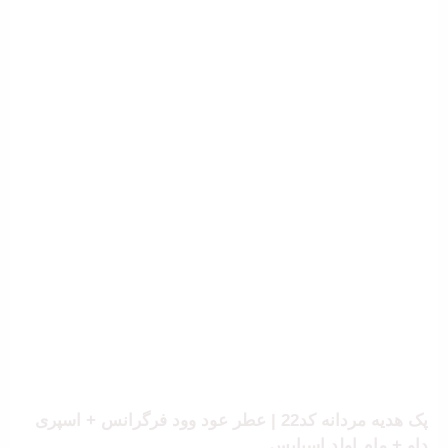
پک هدیه مردانه کد22 | عطر عود وود فرگرانس + اسپری
داو + مام اولد اسپایس