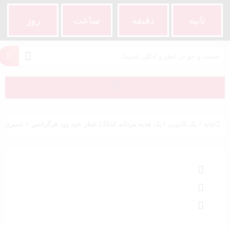
ثانیه
دقیقه
ساعت‌
روز
خانه
/
پک کادویی
/ پک هدیه مردانه کد22 | عطر عود وود فرگرانس + اسپری داو + مام اولد اسپایس