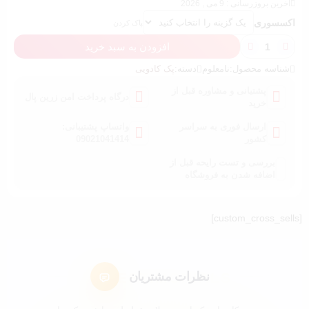
آخرین بروزرسانی : 9 می , 2026
اکسسوری
پاک کردن
افزودن به سبد خرید
شناسه محصول:
نامعلوم
دسته:
پک کادویی
پشتیانی و مشاوره قبل از
درگاه پرداخت امن زرین پال
خرید
ارسال فوری به سراسر
واتساپ پشتیبانی:
کشور
09021041414
بررسی و تست رایحه قبل از
اضافه شدن به فروشگاه
[custom_cross_sells]
نظرات مشتریان