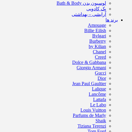
لوسیون بدن Bath & Body
پک کادویی
آرایشی – بهداشتی
برند ها
Amouage
Billie Eilish
Bvlgari
Burberry
by Kilian
Chanel
Creed
Dolce & Gabbana
Giorgio Armani
Gucci
Dior
Jean Paul Gaultier
Lalique
Lancôme
Lattafa
Le Labo
Louis Vuitton
Parfums de Marly
Shaik
Tiziana Terenzi
Tom Ford