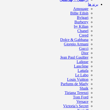
برند ها
Amouage
Billie Eilish
Bvlgari
Burberry
by Kilian
Chanel
Creed
Dolce & Gabbana
Giorgio Armani
Gucci
Dior
Jean Paul Gaultier
Lalique
Lancôme
Lattafa
Le Labo
Louis Vuitton
Parfums de Marly
Shaik
Tiziana Terenzi
Tom Ford
Versace
Victoria’s Secret