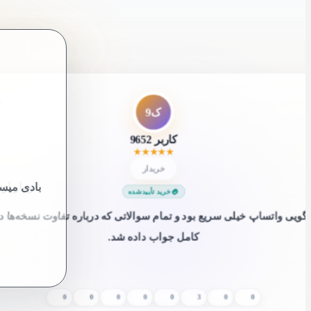
”
مک
محمد کاشانکی
★
★
★
★
★
خریدار
پاسخگویی
خرید تأییدشده
ار از فروشگاه‌ عطر و ادکلن لیدوما، عطر مسترکوالیتی خریدم و به نظرم با توج
قیمت فضایی عطرهای اورجینال ارزش خرید خوبی دارند.
0
0
0
0
0
0
0
0