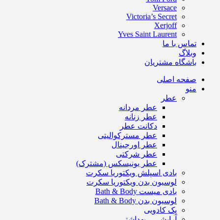
Versace
Victoria’s Secret
Xerjoff
Yves Saint Laurent
تماس با ما
وبلاگ
باشگاه مشتریان
صفحه اصلی
منو
عطر
عطر مردانه
عطر زنانه
دکانت عطر
عطر مسترکوالیتی
عطر اورجینال
عطر شرکتی
عطر یونیسکس (مشترک)
بادی اسپلش ویکتوریا سکرت
لوسیون بدن ویکتوریا سکرت
بادی میست Bath & Body
لوسیون بدن Bath & Body
پک کادویی
آرایشی – بهداشتی