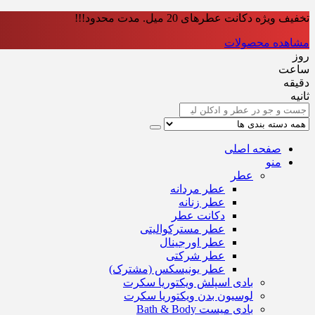
تخفیف ویژه دکانت عطرهای 20 میل. مدت محدود!!!
مشاهده محصولات
روز
ساعت‌
دقیقه
ثانیه
صفحه اصلی
منو
عطر
عطر مردانه
عطر زنانه
دکانت عطر
عطر مسترکوالیتی
عطر اورجینال
عطر شرکتی
عطر یونیسکس (مشترک)
بادی اسپلش ویکتوریا سکرت
لوسیون بدن ویکتوریا سکرت
بادی میست Bath & Body