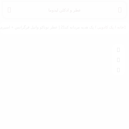
عطر و ادکلن لیدوما
خانه
/
پک کادویی
/ پک هدیه مردانه کد21 | عطر توباکو وانیل فرگرانس + اسپری داو + مام اولد اسپایس