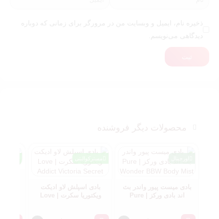
ذخیره نام، ایمیل و وبسایت من در مرورگر برای زمانی که دوباره
دیدگاهی می‌نویسم.
ثبت
محصولات دیگر فروشنده
اورجینال
مسترکوالیتی
مسترکوا
عطر تام
Orchid
بادی میست پیور واندر بث
بادی اسپلش لاو ادیکت
اند بادی ورکز | Pure
ویکتوریا سکرت | Love
Addict Victoria Secret
Wonder BBW Body Mist