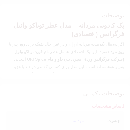
توضیحات
پک کادویی مردانه – مدل عطر توباکو وانیل
فرگرانس (اقتصادی)
اگر به‌دنبال
یک هدیه مردانه ارزان و در عین حال شیک
برای
روز پدر
یا
روز مرد
هستید، این پک اقتصادی شامل
عطر تام فورد توباکو وانیل
(شرکت فرگرانس ورد)
،
اسپری بدن داو
و
مام Old Spice
انتخابی
بسیار هوشمندانه است. این مدل برای کسانی که می‌خواهند با هزینه
کمتر، یک هدیه خوش‌بو و مرتب تهیه کنند، گزینه‌ای کاملاً مناسب
محسوب می‌شود.
توضیحات تکمیلی
رایحه‌ای گرم، شیرین و همه‌پسند
تام فورد توباکو وانیل فرگرانس Tom Ford Tobacco Vanille
عطری
سایر مشخصات
محبوب با ترکیب تنباکو، وانیل و ادویه‌های گرم است که رایحه‌ای
دلنشین و شناخته‌شده ایجاد می‌کند. این عطر با وجود شخصیت گرم و
جنسیت
مردانه
خاص خود، در این پک اقتصادی امکان تجربه یک رایحه پرطرفدار را با