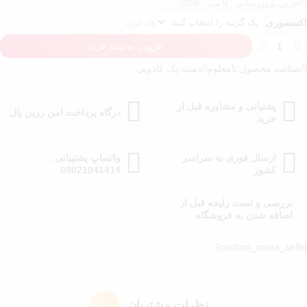
آخرین بروزرسانی : 9 می , 2026
اکسسوری
پاک کردن
افزودن به سبد خرید
شناسه محصول:
نامعلوم
دسته:
پک کادویی
پشتیانی و مشاوره قبل از
درگاه پرداخت امن زرین پال
خرید
ارسال فوری به سراسر
واتساپ پشتیبانی:
کشور
09021041414
بررسی و تست رایحه قبل از
اضافه شدن به فروشگاه
[custom_cross_sells]
نظرات مشتریان