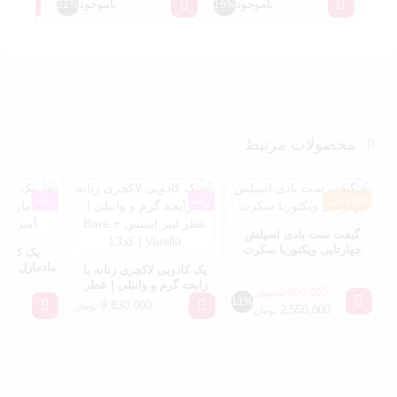
ناموجود
ناموجود
22%
16%
محصولات مرتبط
های کپی
زنانه
زنانه
گیفت ست بادی اسپلش
چهارتایی ویکتوریا سکرت
پک کادو
مادمازل + ب
پک کادویی لاکچری زنانه با
رومنس
رایحه گرم و وانیلی | عطر
2,850,000
تومان
لیبر اینتنس + Bare Vanilla
11%
9,830,000
تومان
2,550,000
تومان
| کد13