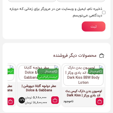
ذخیره نام، ایمیل و وبسایت من در مرورگر برای زمانی که دوباره
دیدگاهی می‌نویسم.
ثبت
محصولات دیگر فروشنده
اورجینال
اورجینال
مسترکوا
مسترکوالیتی
عطر دولچه گابانا دیووشن |
عطر پارفوم
y Oriana
Dolce & Gabbana
لوسیون بدن دارک کیس بث
Devotion
اند بادی ورکز | Dark Kiss
5,680,000
تومان
BBW Body Lotion
17%
ناموجود
18,800,000
تومان