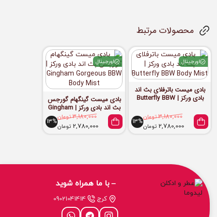
محصولات مرتبط
اورجینال
اورجینال
بادی میست باترفلای بث اند
بادی ورکز | Butterfly BBW
بادی میست گینگهام گورجس
Body Mist
بث اند بادی ورکز | Gingham
Gorgeous BBW Body Mist
3,180,000
تومان
3,180,000
تومان
13%
13%
2,780,000
2,780,000
تومان
تومان
با ما همراه شوید
کرج
09021041414