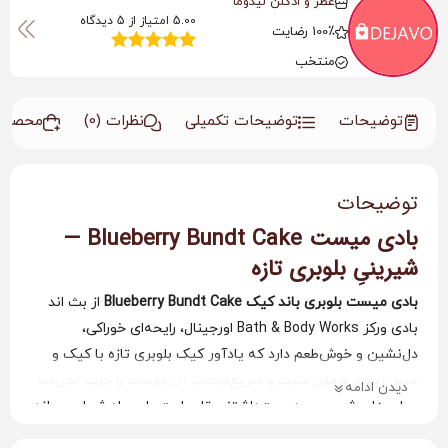
عطر و ادکلن لیدوما
5.00 امتیاز از 5 دیدگاه
100٪ رضایت
5
امتیازدهی
منتخب
5.00
از 5 در
امتیازدهی
مشتری
توضیحات
توضیحات تکمیلی
نظرات (0)
محصولا
توضیحات
بادی میست Blueberry Bundt Cake —
شیرینیِ بلوبری تازه
بادی میست بلوبری باند کیک Blueberry Bundt Cake
از بث اند
بادی ورکز Bath & Body Works اورجینال، رایحه‌ای خوراکی،
دل‌نشین و خوش‌طعم دارد که یادآور کیک بلوبری تازه با کیک و
عسل است. فرمول سبک و سریع‌الجذب آن پوست را چرب نمی‌کند
دیدن ادامه
و رایحه‌ای شیرین و دوست‌داشتنی تا ساعت‌ها همراه شما می‌ماند.
نت‌های بویایی