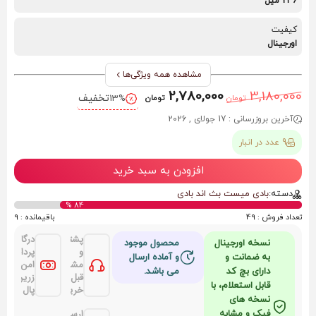
236 میل
کیفیت
اورجینال
مشاهده همه ویژگی‌ها
2,780,000
3,180,000
تخفیف
13%
تومان
تومان
آخرین بروزرسانی : 17 جولای , 2026
9 عدد در انبار
افزودن به سبد خرید
دسته:
بادی میست بث اند بادی
84 %
تعداد فروش : 49
باقیمانده : 9
پشتیانی
درگاه
نسخه اورجینال
محصول موجود
و
پرداخت
به ضمانت و
و آماده ارسال
مشاوره
امن
دارای بچ کد
می باشد.
قبل از
زرین
قابل استعلام، با
خرید
پال
نسخه های
ارسال
فیک و مشابه