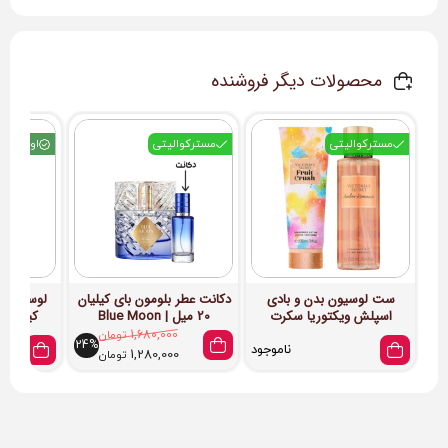
محصولات دیگر فروشنده
مسترکوالیتی
مسترکوالیتی
اورجینال
ست لوسیون بدن و بادی
دکانت عطر بلومون بای کیلیان
لوسیون بد
اسپلش ویکتوریا سکرت
20 میل | Blue Moon
کیک بث 
(کد3)
und Cake
1,680,000
تومان
24%
otion
ناموجود
1,280,000
تومان