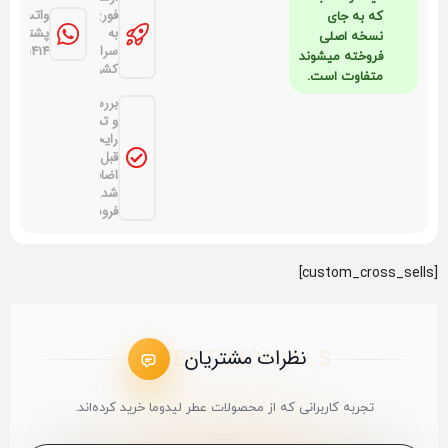
فوری
واتساپ
که به جای
به
پشتیبانی:
نسخه اصلی
سراسر
021041414
فروخته میشوند
کشور
متفاوت است.
بررسی
و تست
رایحه
قبل از
اضافه
شدن به
فروشگاه
[custom_cross_sells]
نظرات مشتریان
تجربه کاربرانی که از محصولات عطر لیدوما خرید کرده‌اند.