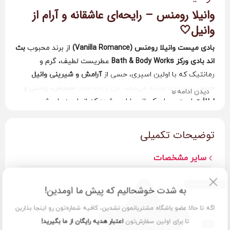
وانیلا رومنس – رایحه‌ای عاشقانه و آرام از
وانیل🤍
بادی میست وانیلا رومنس (Vanilla Romance)
از برند محبوب
بث
اند بادی ورکز
Bath & Body Works
عطریست لطیف، گرم و
رمانتیک که با اولین اسپری، حسی از
آرامش و شیرینی وانیل
خالص
را به شما هدیه می‌دهد. این رایحه نماد
احساس، زنانگی و
دیدن ادامه
لطافت
است و برای کسانی طراحی شده که از رایحه‌های شیرین و
آرامش‌بخش لذت می‌برند.
توضیحات تکمیلی
🌸 ترکیب رایحه
در نت‌های آغازین،
هل و وانیل خامه‌ای
خودنمایی می‌کنند و حس
سایر مشخصات
گرمی و لطافت دل‌نشینی ایجاد می‌کنند. سپس نت‌های
کارامل
سبک و چوب صندل نرم
ظاهر می‌شوند تا رایحه را عمیق‌تر و
جنسیت
زنانه
به شدت خوشحالیم که پیش ما اومدین!
احساسی‌تر کنند.
نتیجه، رایحه‌ای
شیرین، آرام و عاشقانه
است که حس تمیزی و
اگه تا حالا عضو باشگاه مشتریانمون نشدین، کافیه شماره‌تون رو اینجا بذارین
رایحه
گرم
لطافت پوست را دوچندان می‌کند.
تا برای اولین سفارش‌تون
اعتبار هدیه رایگان از ما بگیرید!