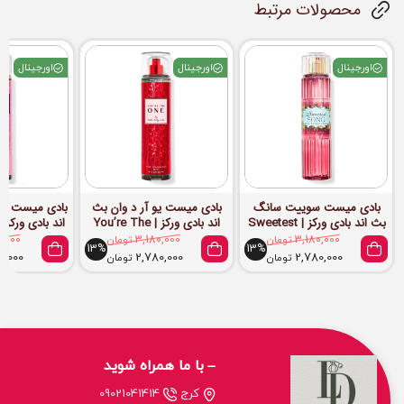
محصولات مرتبط
اورجینال
اورجینال
اورجینال
بادی میست سوییت سانگ
بادی میست یو آر د وان بث
بادی میست ا ت
بث اند بادی ورکز | Sweetest
اند بادی ورکز | You’re The
 Body Mist
One BBW Body Mist
Song BBW Body Mist
3,180,000
تومان
3,180,000
تومان
0,000
13%
13%
0,000
2,780,000
2,780,000
تومان
تومان
با ما همراه شوید
کرج
09021041414