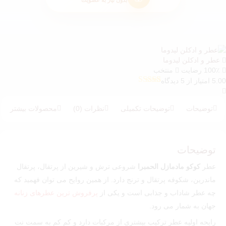
بدون نیاز به عضویت
عطر و ادکلن لیدوما
100٪ رضایت
منتخب
5.00 امتیاز از 5 دیدگاه
5
امتیازدهی
5.00
از 5 در
امتیازدهی
توضیحات
توضیحات تکمیلی
نظرات (0)
محصولات بیشتر
مشتری
توضیحات
عطر
کوکو مادمازل الحمبرا
شروعی ترش و شیرین از پرتقال، پرتقال
ماندرین، شکوفه پرتقال و ترنج دارد. از همین روایح می توان فهمید که
چه عطر شاداب و جذابی است و یکی از
پرفروش ترین عطرهای زنانه
جهان به شمار می رود.
رایحه اولیه عطر ترکیب بیشتری از مرکبات دارد و کم کم به سمت نت