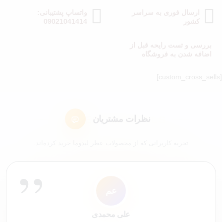
ارسال فوری به سراسر
واتساپ پشتیبانی:
کشور
09021041414
بررسی و تست رایحه قبل از
اضافه شدن به فروشگاه
[custom_cross_sells]
نظرات مشتریان
تجربه کاربرانی که از محصولات عطر لیدوما خرید کرده‌اند.
”
ا
ک4
ک9
عم
مک
شم
ل7
سع
کاربر 48321
کاربر 9652
ایلیا
علی محمدی
شیرین ملکی
محمد کاشانکی
لیلی 76
سارا عباسی