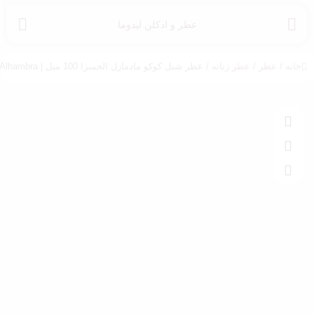
عطر و ادکلن لیدوما
خانه
/
عطر
/
عطر زنانه
/ عطر شنل کوکو مادمازل الحمبرا 100 میل | Chanel Coco Mademoiselle Alhambra