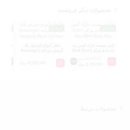
محصولات دیگر فروشنده
اورجینال
اورجینال
مسترکوا
بادی میست دارک کیس بث
عطر آمواج اینترلود بلک
دکانت عط
اند بادی ورکز | Dark Kiss
آیریس مردانه | Amouage
Interlude Black Iris Man
BBW Body Mist
3,180,000
تومان
13%
49,800,000
تومان
2,780,000
تومان
محصولات مرتبط