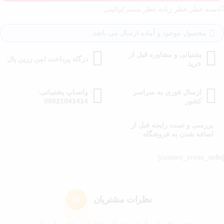
دسته:
عطر
,
عطر زنانه
,
عطر مسترکوالیتی
محصول موجود و آماده ارسال می باشد.
پشتیانی و مشاوره قبل از
درگاه پرداخت امن زرین پال
خرید
ارسال فوری به سراسر
واتساپ پشتیبانی:
کشور
09021041414
بررسی و تست رایحه قبل از
اضافه شدن به فروشگاه
[cust
نظرات مشتریان
تجربه کاربرانی که از محصولات عطر لیدوما خرید کرده‌اند.