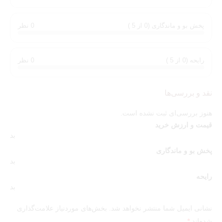
توجه:
این محصول،
عطر شنل کوکو نویر
های کپی
کیفیت تاپ می باشد
که بیشترین شباهت به نسخه اورجینال از نظر رایحه و شباهت ظاهری
پخش بو و ماندگاری (0 از 5 )
0 نظر
را دارد.
رایحه (0 از 5 )
0 نظر
نقد و بررسی‌ها
هنوز بررسی‌ای ثبت نشده است.
قیمت و ارزش خرید
بد
پخش بو و ماندگاری
بد
رایحه
بد
نشانی ایمیل شما منتشر نخواهد شد.
بخش‌های موردنیاز علامت‌گذاری
شده‌اند
*