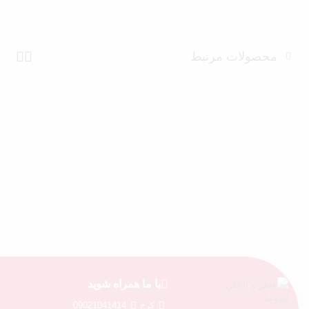
محصولات مرتبط
با ما همراه شوید
کرج
09021041414