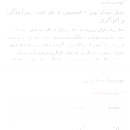
توضیحات
شنل کوکو نویر – تجسمی از ظرافت، رمزآلودگی
و اغواگری
عطر زنانه کوکو نویر
یک شاهکار بی‌نظیر از
خانه مد شنل
است که
حس
جذابیت، ظرافت و زنانگی بی‌حد و مرز
را در خود جای داده است.
این عطر، با ترکیبی از
مرکبات تازه، گل‌های مخملی و رایحه‌های چوبی
و دودی
، تصویری از
یک زن قدرتمند، باوقار و مرموز
را به نمایش
می‌گذارد.
اگر عاشق رایحه‌های عمیق، اغواگر و خاص هستید، Coco
Noir بهترین انتخاب برای شما خواهد بود.
عطر زنانه
شنل کوکو نویر
از جمله عطرهای لاکچری به شمار می رود
توضیحات تکمیلی
که رایحه جذاب و خاصی دارد.
سایر مشخصات
خرید ادکلن شنل کوکو نویر را به بانوان شیک پوش برای استفاده در
پاییز و زمستون پیشنهاد میکنیم و برای موقعیت های رسمی مانند
جنسیت
زنانه
جلسات و مهمانی ها پیشنهاد میکنیم تا با استایل های رسمی و مخصوصا
ست مشکی استفاده کنند.
رایحه
گرم