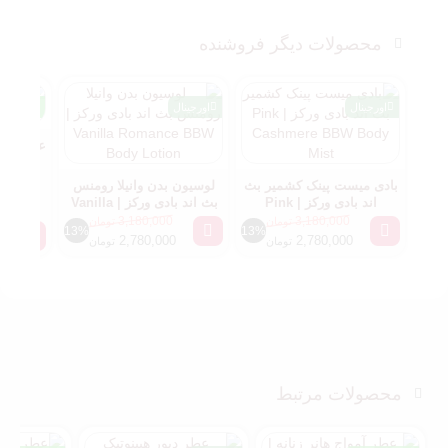
محصولات دیگر فروشنده
اورجینال
اورجینال
مسترکوا
each
بادی میست پینک کشمیر بث
لوسیون بدن وانیلا رومنس
اند بادی ورکز | Pink
بث اند بادی ورکز | Vanilla
Romance BBW Body
Cashmere BBW Body
3,180,000
3,180,000
تومان
تومان
13%
13%
Lotion
Mist
2,780,000
2,780,000
تومان
تومان
محصولات مرتبط