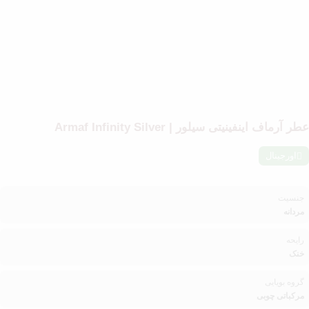
عطر آرماف اینفینیتی سیلور | Armaf Infinity Silver
اورجینال
جنسیت
مردانه
رایحه
خنک
گروه بویایی
مرکباتی چوبی