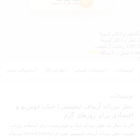
بدون نیاز به عضویت
عطر و ادکلن لیدوما
100٪ رضایت
منتخب
5.00 امتیاز از 5 دیدگاه
5
امتیازدهی
5.00
از 5 در
امتیازدهی
توضیحات
توضیحات تکمیلی
نظرات (0)
محصولات بیشتر
مشتری
توضیحات
عطر مردانه آرماف اینفینیتی | خنک، خوش‌بو و
اقتصادی برای روزهای گرم
اگر به دنبال یک عطر مردانه خنک و خوش‌قیمت برای استفاده روزانه
هستید، عطر مردانه آرماف اینفینیتی نقره ای (Armaf Infinity) می‌تواند