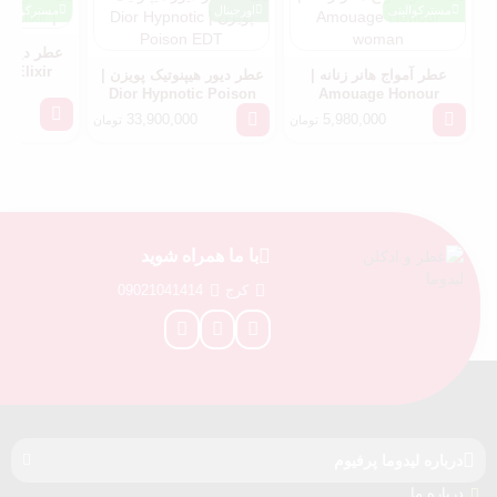
مسترکوالیتی
اورجینال
مسترکوالیتی
عطر دیور س
e Elixir
عطر آمواج هانر زنانه |
عطر دیور هیپنوتیک پویزن |
Dior Hypnotic Poison
Amouage Honour
000
EDT
woman
33,900,000
5,980,000
تومان
تومان
000
با ما همراه شوید
کرج
09021041414
درباره‌ لیدوما پرفیوم
درباره‌ ما