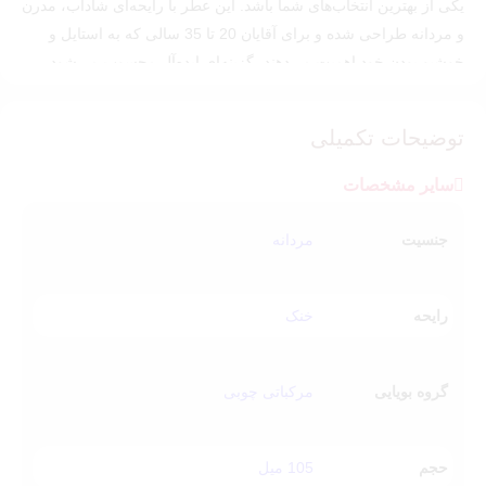
یکی از بهترین انتخاب‌های شما باشد. این عطر با رایحه‌ای شاداب، مدرن
و مردانه طراحی شده و برای آقایان 20 تا 35 سالی که به استایل و
خوشبو بودن خود اهمیت می‌دهند، گزینه‌ای ایده‌آل محسوب می‌شود.
این عطر الهام گرفته از: ایو سن لورن لهوم اولتایم YSL L’Homme
Ultime
توضیحات تکمیلی
رایحه عطر اینفینیتی سیلور آرماف
سایر مشخصات
این عطر با نت‌های ابتدایی مرکباتی و تازه آغاز می‌شود که حس انرژی
و طراوت را در همان لحظه اول منتقل می‌کند. در ادامه، نت‌های معطر
جنسیت
مردانه
و ادویه‌ای ملایم در قلب رایحه ظاهر می‌شوند و شخصیت مردانه و
جذاب عطر را شکل می‌دهند. در نت‌های پایانی نیز ترکیبی از چوب‌های
معطر، مشک و عنبر ماندگار می‌شود که گرمایی دلنشین و جذاب به
رایحه
خنک
رایحه می‌بخشد.
نت‌های بویایی
گروه بویایی
مرکباتی چوبی
نت ابتدایی:
برگاموت، گریپ فروت، زنجبیل
نت میانی:
سیب، هل، گل های رز و شمعدانی
نت پایانی:
مشک، عنبر و چوب‌های معطر
حجم
105 میل