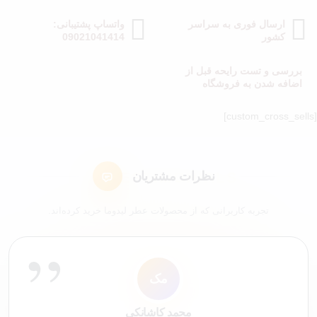
ارسال فوری به سراسر
واتساپ پشتیبانی:
کشور
09021041414
بررسی و تست رایحه قبل از
اضافه شدن به فروشگاه
[custom_cross_sells]
نظرات مشتریان
تجربه کاربرانی که از محصولات عطر لیدوما خرید کرده‌اند.
”
ل7
ک4
عم
سع
مک
شم
ک9
ا
کاربر 48321
لیلی 76
سارا عباسی
علی محمدی
شیرین ملکی
محمد کاشانکی
کاربر 9652
ایلیا