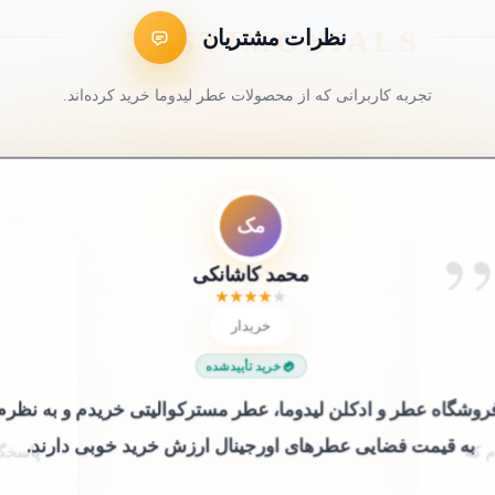
نظرات مشتریان
تجربه کاربرانی که از محصولات عطر لیدوما خرید کرده‌اند.
ل7
ک4
عم
سع
مک
شم
کاربر 48321
لیلی 76
سارا عباسی
علی محمدی
شیرین ملکی
محمد کاشانکی
★
★
★
★
★
★
★
★
★
★
★
★
★
★
★
★
★
★
★
★
★
★
★
★
★
★
★
★
★
★
خریدار
خریدار
خریدار
خریدار
😍 خریدار راضی
😍 خریدار راضی
خرید تأییدشده
خرید تأییدشده
خرید تأییدشده
خرید تأییدشده
خرید تأییدشده
خرید تأییدشده
 فروشگاه‌ عطر و ادکلن لیدوما، عطر مسترکوالیتی خریدم و به نظرم
به قیمت فضایی عطرهای اورجینال ارزش خرید خوبی دارند.
 که
پاسخگو