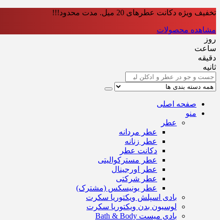
تخفیف ویژه دکانت عطرهای 20 میل. مدت محدود!!!
مشاهده محصولات
روز
ساعت‌
دقیقه
ثانیه
صفحه اصلی
منو
عطر
عطر مردانه
عطر زنانه
دکانت عطر
عطر مسترکوالیتی
عطر اورجینال
عطر شرکتی
عطر یونیسکس (مشترک)
بادی اسپلش ویکتوریا سکرت
لوسیون بدن ویکتوریا سکرت
بادی میست Bath & Body