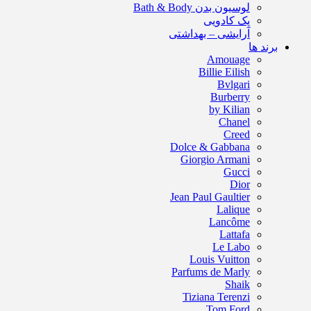
لوسیون بدن Bath & Body
پک کادویی
آرایشی – بهداشتی
برند ها
Amouage
Billie Eilish
Bvlgari
Burberry
by Kilian
Chanel
Creed
Dolce & Gabbana
Giorgio Armani
Gucci
Dior
Jean Paul Gaultier
Lalique
Lancôme
Lattafa
Le Labo
Louis Vuitton
Parfums de Marly
Shaik
Tiziana Terenzi
Tom Ford