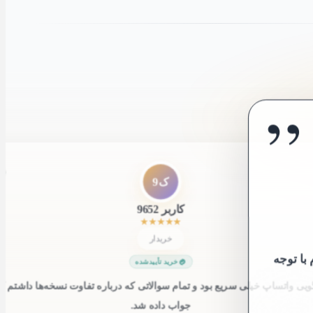
”
”
ک9
کاربر 9652
★
★
★
★
★
خریدار
 با توجه
خرید تأییدشده
یی واتساپ خیلی سریع بود و تمام سوالاتی که درباره تفاوت نسخه‌ها داشتم 
جواب داده شد.