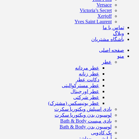
Versace
Victoria’s Secret
Xerjoff
Yves Saint Laurent
تماس با ما
وبلاگ
باشگاه مشتریان
صفحه اصلی
منو
عطر
عطر مردانه
عطر زنانه
دکانت عطر
عطر مسترکوالیتی
عطر اورجینال
عطر شرکتی
عطر یونیسکس (مشترک)
بادی اسپلش ویکتوریا سکرت
لوسیون بدن ویکتوریا سکرت
بادی میست Bath & Body
لوسیون بدن Bath & Body
پک کادویی
آرایشی – بهداشتی