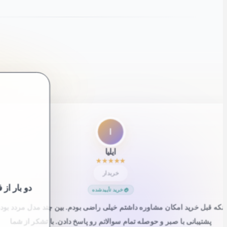
”
ا
ایلیا
★
★
★
★
★
خریدار
دو بار از
خرید تأییدشده
اینکه قبل خرید امکان مشاوره داشتم خیلی راضی بودم. بین چند مدل مردد بودم
پشتیبانی با صبر و حوصله تمام سوالاتم رو پاسخ دادن. با تشکر از شما