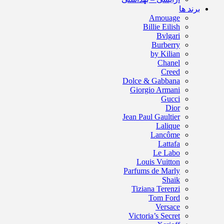
برند ها
Amouage
Billie Eilish
Bvlgari
Burberry
by Kilian
Chanel
Creed
Dolce & Gabbana
Giorgio Armani
Gucci
Dior
Jean Paul Gaultier
Lalique
Lancôme
Lattafa
Le Labo
Louis Vuitton
Parfums de Marly
Shaik
Tiziana Terenzi
Tom Ford
Versace
Victoria’s Secret