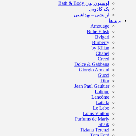
لوسیون بدن Bath & Body
پک کادویی
آرایشی – بهداشتی
برند ها
Amouage
Billie Eilish
Bvlgari
Burberry
by Kilian
Chanel
Creed
Dolce & Gabbana
Giorgio Armani
Gucci
Dior
Jean Paul Gaultier
Lalique
Lancôme
Lattafa
Le Labo
Louis Vuitton
Parfums de Marly
Shaik
Tiziana Terenzi
Tom Ford