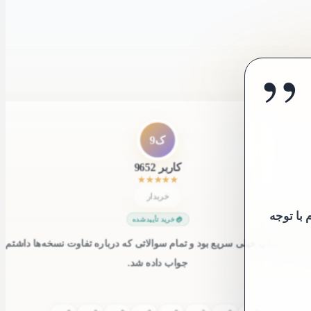
”
”
ک9
کاربر 9652
★
★
★
★
★
خریدار
توجه به
خرید تأییدشده
یی واتساپ خیلی سریع بود و تمام سوالاتی که درباره تفاوت نسخه‌ها داشتم 
جواب داده شد.