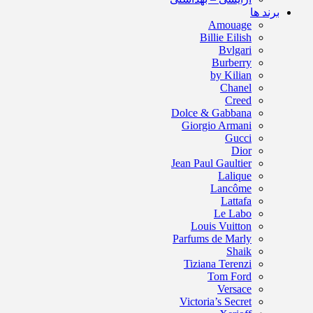
برند ها
Amouage
Billie Eilish
Bvlgari
Burberry
by Kilian
Chanel
Creed
Dolce & Gabbana
Giorgio Armani
Gucci
Dior
Jean Paul Gaultier
Lalique
Lancôme
Lattafa
Le Labo
Louis Vuitton
Parfums de Marly
Shaik
Tiziana Terenzi
Tom Ford
Versace
Victoria’s Secret