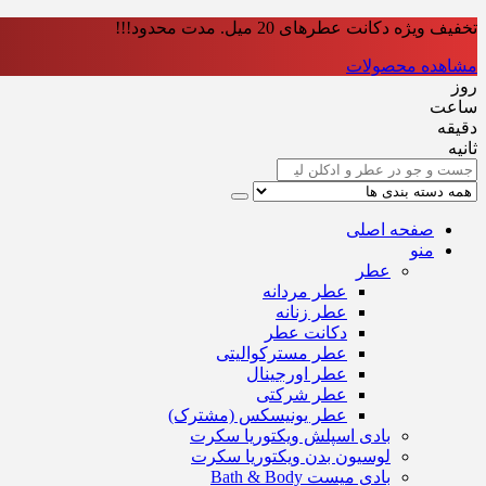
تخفیف ویژه دکانت عطرهای 20 میل. مدت محدود!!!
مشاهده محصولات
روز
ساعت‌
دقیقه
ثانیه
صفحه اصلی
منو
عطر
عطر مردانه
عطر زنانه
دکانت عطر
عطر مسترکوالیتی
عطر اورجینال
عطر شرکتی
عطر یونیسکس (مشترک)
بادی اسپلش ویکتوریا سکرت
لوسیون بدن ویکتوریا سکرت
بادی میست Bath & Body