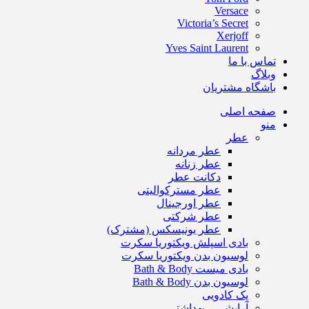
Versace
Victoria’s Secret
Xerjoff
Yves Saint Laurent
تماس با ما
وبلاگ
باشگاه مشتریان
صفحه اصلی
منو
عطر
عطر مردانه
عطر زنانه
دکانت عطر
عطر مسترکوالیتی
عطر اورجینال
عطر شرکتی
عطر یونیسکس (مشترک)
بادی اسپلش ویکتوریا سکرت
لوسیون بدن ویکتوریا سکرت
بادی میست Bath & Body
لوسیون بدن Bath & Body
پک کادویی
آرایشی – بهداشتی