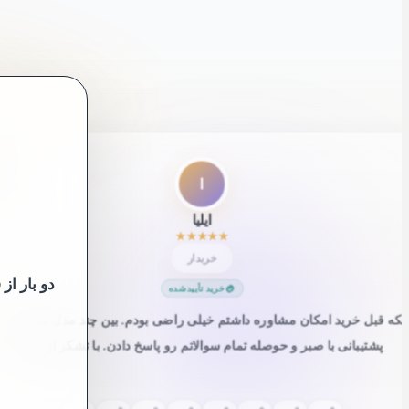
”
ا
ایلیا
★
★
★
★
★
خریدار
دو بار ا
خرید تأییدشده
ینکه قبل خرید امکان مشاوره داشتم خیلی راضی بودم. بین چند مدل مردد 
که پشتیبانی با صبر و حوصله تمام سوالاتم رو پاسخ دادن. با تشکر از شما