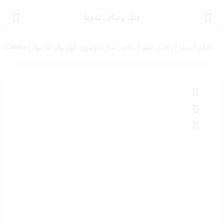
عطر و ادکلن لیدوما
خانه
/
عطر
/
دکانت عطر
/ دکانت عطر دیویدوف کول واتر 20 میل | Davidoff Cool Water