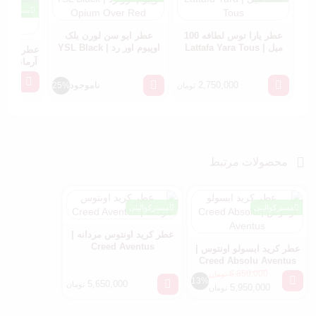
مسترکوالی
عطر یارا توس لطافه 100
عطر ایو سن لورن بلک
میل | Lattafa Yara Tous
اوپیوم اور رد | YSL Black
عطر استران
Opium Over Red
آر
th You
00
2,750,000
ناموجود
25%
تومان
000
محصولات مرتبط
مسترکوالیتی
مسترکوالیتی
عطر کرید اونتوس مردانه |
Creed Aventus
عطر کرید ابسولو اونتوس |
Creed Absolu Aventus
6,850,000
تومان
13%
5,650,000
تومان
5,950,000
تومان