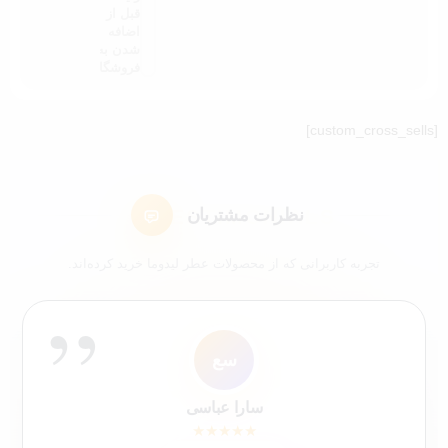
قبل از
اضافه
شدن به
فروشگاه
[custom_cross_sells]
نظرات مشتریان
تجربه کاربرانی که از محصولات عطر لیدوما خرید کرده‌اند.
”
ل7
ا
ک9
سع
مک
شم
ک4
عم
کاربر 9652
لیلی 76
ایلیا
سارا عباسی
شیرین ملکی
محمد کاشانکی
کاربر 48321
علی محمدی
★
★
★
★
★
★
★
★
★
★
★
★
★
★
★
★
★
★
★
★
★
★
★
★
★
★
★
★
★
★
★
★
★
★
★
★
★
★
★
★