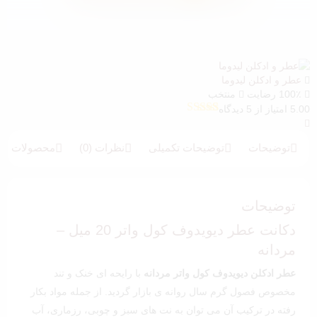
عطر و ادکلن لیدوما
100٪ رضایت
منتخب
5.00 امتیاز از 5 دیدگاه
5
امتیازدهی
5.00
از 5 در
امتیازدهی
توضیحات
توضیحات تکمیلی
نظرات (0)
محصولات بیش
مشتری
توضیحات
دکانت عطر دیویدوف کول واتر 20 میل –
مردانه
عطر ادکلن دیویدوف کول واتر مردانه
با رایحه ای خنک و تند
مخصوص فصول گرم سال روانه ی بازار گردید. از جمله مواد بکار
رفته در ترکیب آن می توان به نت های سبز و چوبی، رزماری، آب