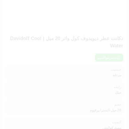
دکانت عطر دیویدوف کول واتر 20 میل | Davidoff Cool
Water
مسترکوالیتی
جنسیت
مردانه
رایحه
خنک
حجم
20 میل اکسترا پرفیوم
کیفیت
مسترکوالیتی