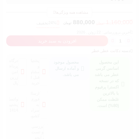
مشاهده همه ویژگی‌ها
880,000
1,160,000
24%
تخفیف
تومان
تومان
آخرین بروزرسانی : 22 ژوئن , 2026
افزودن به سبد خرید
دسته:
دکانت عطر
,
عطر
پشتیانی
درگاه
این محصول
محصول موجود
و
پرداخت
اسانس گرمی
و آماده ارسال
مشاوره
امن
عطر می باشد
می باشد.
قبل از
زرین
که در نسخه
خرید
پال
اکسترا پرفیوم
با بالاترین
ارسال
فوری
واتساپ
غلظت ممکن
به
پشتیبانی:
(80%) است.
سراسر
021041414
کشور
بررسی
و تست
رایحه