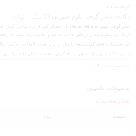
توضیحات
دکانت عطر گوچی بلوم صورتی 20 میل – زنانه
عطر گوچی بلوم (Gucci Bloom)
یک شاهکار گلی از برند لوکس گوچی است 
از یک باغ شکوفه‌زده را در ذهن تداعی می‌کند و مناسب زنانی‌ست که رایحه‌
اگر قصد دارید
عطر گوچی بلوم
را قبل از خرید نسخه کامل تجربه کنید،
دکانت 
با خرید دکانت می‌توانید پخش بو، ماندگاری و شخصیت کلی رایحه را روی 
مشخصات دکانت
نام عطر:
Gucci Bloom
حجم:
20 میل
توضیحات تکمیلی
کیفیت:
مسترکوالیتی
سایر مشخصات
جنسیت:
زنانه
طبع:
خنک و گلی
جنسیت
زنانه
رایحه غالب:
زنبق، یاس، گل مریم ، پیچ امین الدوله، نیلوفر
مناسب فصل:
بهار، تابستان و پاییز
موقعیت استفاده:
روزمره، رسمی، مهمانی، قرار خاص