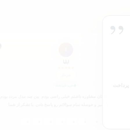
”
”
ا
ایلیا
★
★
★
★
★
خریدار
اخت کردم
خرید تأییدشده
ینکه قبل خرید امکان مشاوره داشتم خیلی راضی بودم. بین چند مدل مردد بودم 
پشتیبانی با صبر و حوصله تمام سوالاتم رو پاسخ دادن. با تشکر از شما
0
0
0
0
0
0
0
0