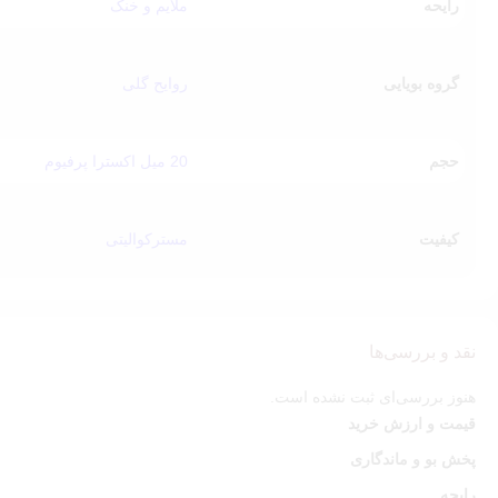
رایحه
ملایم و خنک
چرا دکانت عطر گوچی بلوم صورتی انتخاب مناسبی
گروه بویایی
✔ تست رایحه قبل از خرید نسخه کامل
روایح گلی
✔ خرید اقتصادی‌تر نسبت به حجم کامل
✔ مناسب برای افرادی که به رایحه‌های مدرن و خاص علاقه دارند
حجم
20 میل اکسترا پرفیوم
✔ امکان تجربه چند رایحه ممتاز با همان بودجه
اگر پس از تست رایحه قصد تهیه بطری اصلی را دارید، می‌توانید نسخه
حجم
کیفیت
مسترکوالیتی
نقد و بررسی‌ها
هنوز بررسی‌ای ثبت نشده است.
قیمت و ارزش خرید
پخش بو و ماندگاری
رایحه