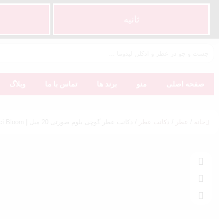
ثانیه
صفحه اصلی
منو
برند ها
تماس با ما
وبلاگ
خانه
/
عطر
/
دکانت عطر
/ دکانت عطر گوچی بلوم صورتی 20 میل | Gucci Bloom