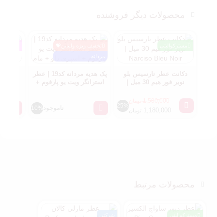
محصولات دیگر فروشنده
مسترکوالیتی
تخفیف ویژه ولنتاین💝
زنانه
مردانه
دکانت عطر نارسیس بلو
پک هدیه مردانه کد19 | عطر
پک کاد
نویر فور هیم 30 میل |
استرانگر ویت یو پارفوم +
ست اس
Narciso Bleu Noir
اسپری داو + مام
1,580,000
تومان
25%
ناموجود
10%
1,180,000
تومان
محصولات مرتبط
مسترکوالیتی
شرکتی