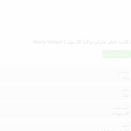
دکانت عطر مارلی والایا 20 میل | Marly Valaya
مسترکوالیتی
جنسیت
زنانه
رایحه
خنک
گروه بویایی
گلی میوه ای
حجم