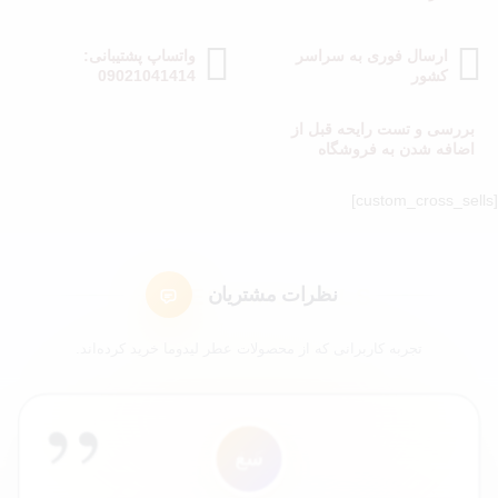
ارسال فوری به سراسر
واتساپ پشتیبانی:
کشور
09021041414
بررسی و تست رایحه قبل از
اضافه شدن به فروشگاه
[custom_cross_sells]
نظرات مشتریان
تجربه کاربرانی که از محصولات عطر لیدوما خرید کرده‌اند.
”
ل7
ا
ک4
ک9
عم
مک
سع
شم