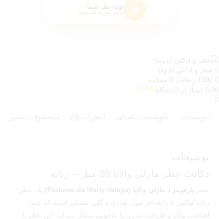
ثبت نظر شما
بدون نیاز به عضویت
عطر و ادکلن لیدوما
100٪ رضایت
منتخب
5.00 امتیاز از 5 دیدگاه
5
امتیازدهی
5.00
از 5 در
امتیازدهی
توضیحات
توضیحات تکمیلی
نظرات (0)
محصولات بیشتر
مشتری
توضیحات
دکانت عطر مارلی والایا 20 میل – زنانه
عطر
پارفومز د مارلی والایا (Parfums de Marly Valaya)
یک عطر
زنانه لوکس با رایحه‌ای تمیز، پودری و گلی-مشکی است که حس
لطافت، وقار و ظرافت مدرن را به‌خوبی منتقل می‌کند. این عطر با