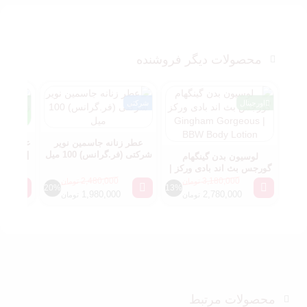
محصولات دیگر فروشنده
اورجینال
شرکتی
اورجینال
مسترکوا
عطر زنانه جاسمین نویر
عطر کازا
شرکتی (فر.گرانس) 100 میل
| Casamorati Xerjoff Lira
لوسیون بدن گینگهام
گورجس بث اند بادی ورکز |
Gingham Gorgeous BBW
2,480,000
3,180,000
تومان
تومان
20%
13%
Body Lotion
1,980,000
2,780,000
تومان
تومان
محصولات مرتبط