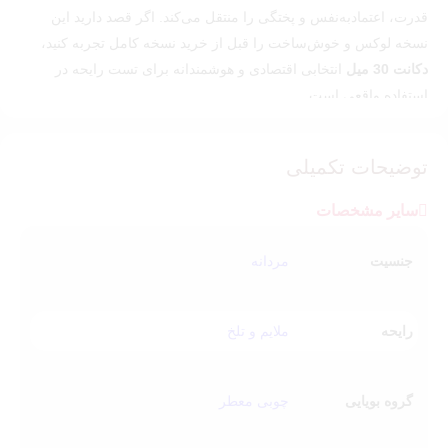
قدرت، اعتمادبه‌نفس و پختگی را منتقل می‌کند. اگر قصد دارید این
نسخه لوکس و خوش‌ساخت را قبل از خرید نسخه کامل تجربه کنید،
دکانت 30 میل
انتخابی اقتصادی و هوشمندانه برای تست رایحه در
استفاده واقعی است.
با خرید دکانت می‌توانید پخش بو، ماندگاری و حس کلی رایحه را روی
پوست خود بررسی کنید و سپس با اطمینان برای تهیه بطری اصلی
توضیحات تکمیلی
تصمیم بگیرید.
سایر مشخصات
مشخصات دکانت
جنسیت
نام عطر: Creed Aventus Absolu
مردانه
برند:
کرید
حجم:
30 میل
رایحه
ملایم و تلخ
کیفیت:
مسترکوالیتی
جنسیت:
مردانه
طبع: گرم و تلخ
گروه بویایی
چوبی معطر
رایحه غالب:
مرکبات، زنجبیل، روایح چوبی
مناسب فصل:
بهار، پاییز، زمستان