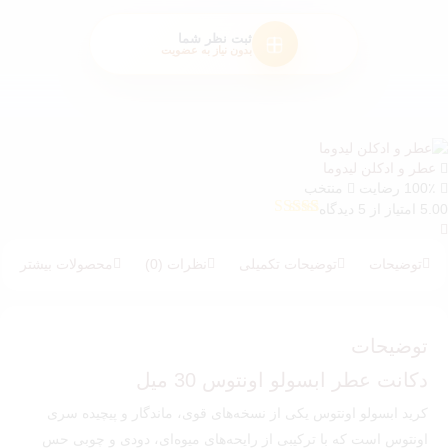
ثبت نظر شما
بدون نیاز به عضویت
عطر و ادکلن لیدوما
100٪ رضایت
منتخب
5.00 امتیاز از 5 دیدگاه
5
امتیازدهی
5.00
از 5 در
امتیازدهی
توضیحات
توضیحات تکمیلی
نظرات (0)
محصولات بیشتر
مشتری
توضیحات
دکانت عطر ابسولو اونتوس 30 میل
کرید ابسولو اونتوس یکی از نسخه‌های قوی، ماندگار و پیچیده سری
اونتوس است که با ترکیبی از رایحه‌های میوه‌ای، دودی و چوبی حس