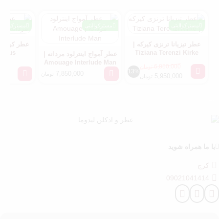
مسترکوالیتی
مسترکوالیتی
مسترکوالیتی
عطر تیزیانا ترنزی کیرکه |
عطر کرید ا
entus
Tiziana Terenzi Kirke
عطر آمواج اینترلود مردانه |
Amouage Interlude Man
6,850,000
تومان
13%
7,850,000
تومان
5,950,000
تومان
با ما همراه شوید
کرج
09021041414