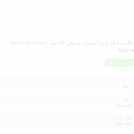
دکانت عطر کرید ابسولو اونتوس 30 میل | Creed Aventus
Absolu
مسترکوالیتی
جنسیت
مردانه
رایحه
ملایم و تلخ
گروه بویایی
چوبی معطر