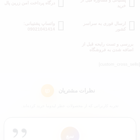
پشتیانی و مشاوره قبل از
درگاه پرداخت امن زرین پال
خرید
ارسال فوری به سراسر
واتساپ پشتیبانی:
کشور
09021041414
بررسی و تست رایحه قبل از
اضافه شدن به فروشگاه
[custom_cross_sells]
نظرات مشتریان
تجربه کاربرانی که از محصولات عطر لیدوما خرید کرده‌اند.
”
ل7
ا
ک9
سع
مک
شم
ک4
عم