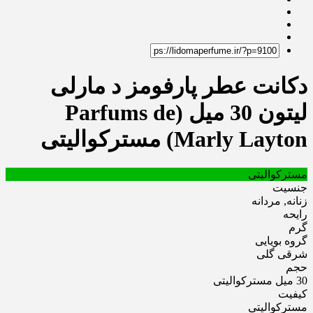
دکانت عطر پارفومز د مارلی
لیتون 30 میل (Parfums de
Marly Layton) مسترکوالیتی
مسترکوالیتی
جنسیت
زنانه, مردانه
رایحه
گرم
گروه بویایی
شرقی گلی
حجم
30 میل مسترکوالیتی
کیفیت
مسترکوالیتی