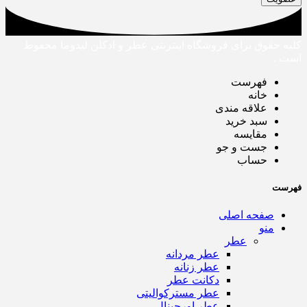
کلیه حقوق برای فروشگاه اینترنتی عطر و ادکلن لیدوما محفوظ
است .
فهرست
خانه
علاقه مندی
سبد خرید
مقایسه
جست و جو
حساب
فهرست
صفحه اصلی
منو
عطر
عطر مردانه
عطر زنانه
دکانت عطر
عطر مسترکوالیتی
عطر اورجینال