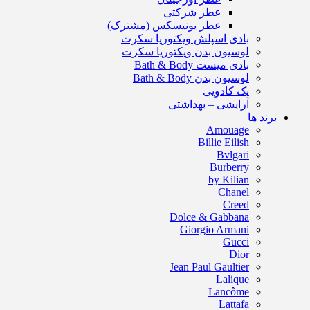
عطر شرکتی
عطر یونیسکس (مشترک)
بادی اسپلش ویکتوریا سکرت
لوسیون بدن ویکتوریا سکرت
بادی میست Bath & Body
لوسیون بدن Bath & Body
پک کادویی
آرایشی – بهداشتی
برند ها
Amouage
Billie Eilish
Bvlgari
Burberry
by Kilian
Chanel
Creed
Dolce & Gabbana
Giorgio Armani
Gucci
Dior
Jean Paul Gaultier
Lalique
Lancôme
Lattafa