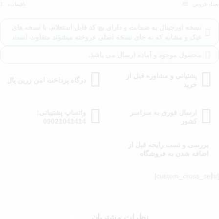
تعداد فروش : 89
باقیمانده : 1
نسخه اورجینال به ضمانت و دارای بچ کد قابل استعلام، با نسخه های
فیک و مشابه که به جای نسخه اصلی فروخته میشوند متفاوت است.
محصول موجود و آماده ارسال می باشد.
پشتیانی و مشاوره قبل از
درگاه پرداخت امن زرین پال
خرید
ارسال فوری به سراسر
واتساپ پشتیبانی:
کشور
09021041414
بررسی و تست رایحه قبل از
اضافه شدن به فروشگاه
[custom_cross_sells]
نظرات مشتریان