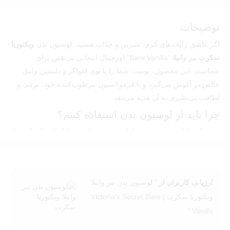
توضیحات
اگر عاشق رایحه‌های گرم، شیرین و جذاب هستید، لوسیون بدن
ویکتوریا
سکرت بیر وانیلا
“Bare Vanilla” اورجینال انتخابی بی‌نقص برای
شماست. این محصول، پوست شما را با بوی اغواگر و دلنشین وانیل
خالص در آغوش می‌گیرد و با فرمولاسیون مرطوب‌کننده خود، نرمی و
لطافت بی‌نظیری به آن هدیه می‌دهد.
چرا باید از لوسیون بدن استفاده کنیم؟
همه ما خواهان پوستی نرم و لطیف هستیم ولی به دلیل استفاده از مواد
شوینده، صابون ها و شامپوهای شست شو و حالت قلیایی آنها پوست ما
خشک می شود و باعث ترک خوردن و پوسته پوسته شدن بدن ما
میشود.
ارزیابی کاربران از
" لوسیون بدن بیر وانیلا
به همین دلایل پیشنهاد میشود از لوسیون بدن بیر وانیلا ویکتوریا سکرت
ویکتوریا سکرت | Victoria’s Secret Bare
برای شادابی و طراوت پوست خود استفاده کنید، توصیه میشود بعد از
Vanilla "
حمام کردن و روی پوست تمیز استفاده کنید.