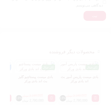
دیدگاهی می‌نویسم.
ثبت
محصولات دیگر فروشنده
اورجینال
اورجینال
شرکتی
بادی میست پاریس آمور بث
بادی میست پیستاچیو گلیز
عطر ت
اند بادی ورکز
بث اند بادی ورکز
(فر.گرا
3,180,000
3,180,000
تومان
تومان
13%
13%
2,780,000
2,780,000
تومان
تومان