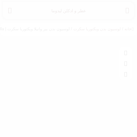
عطر و ادکلن لیدوما
خانه
/
لوسیون بدن ویکتوریا سکرت
/ لوسیون بدن بیر وانیلا ویکتوریا سکرت | Victoria’s Secret Bare Vanilla