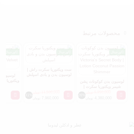
محصولات مرتبط
اورجینال
اورجینال
اورجینال
ست ویکتوریا سکرت راش |
لوسیون بدن و بادی اسپلش
لوسیون بد
لوسیون بدن کوکونات پشن
t Petals
شیمر ویکتوریا سکرت |
Victoria’s Secret Body
000
11,500,000
5,950,000
تومان
تومان
31%
26%
Lotion Coconut Passion
000
7,960,000
4,380,000
تومان
تومان
Shimmer