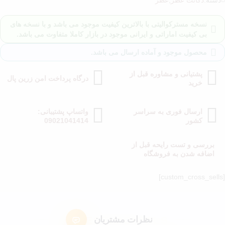
دسته:
دکانت عطر
,
عطر
نسخه مسترکوالیتی با بالاترین کیفیت موجود می باشد و با نسخه های
بی کیفیت اماراتی و ایرانی موجود در بازار کاملا متفاوت می باشد.
محصول موجود و آماده ارسال می باشد.
پشتیانی و مشاوره قبل از
درگاه پرداخت امن زرین پال
خرید
ارسال فوری به سراسر
واتساپ پشتیبانی:
کشور
09021041414
بررسی و تست رایحه قبل از
اضافه شدن به فروشگاه
[cust
نظرات مشتریان