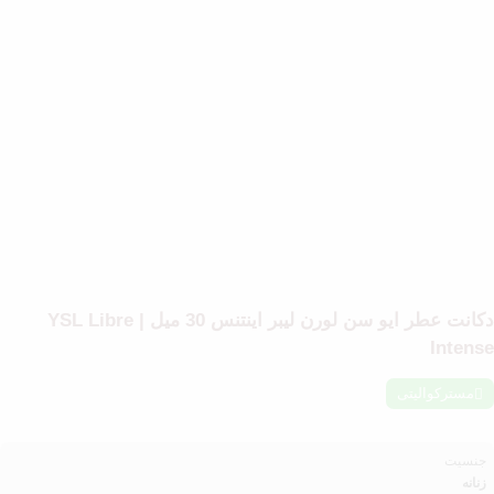
دکانت عطر ایو سن لورن لیبر اینتنس 30 میل | YSL Libre
Intens
مسترکوالیتی
جنسیت
زنانه