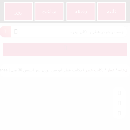
ثانیه
دقیقه
ساعت‌
روز
خانه
/
عطر
/
دکانت عطر
/ دکانت عطر ایو سن لورن لیبر اینتنس 30 میل | YSL Libre Intense