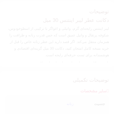
توضیحات
دکانت عطر لیبر اینتنس 30 میل
لیبر اینتنس رایحه‌ای گرم، وانیلی و اغواگر با ترکیبی از اسطوخودوس،
شکوفه پرتقال و وانیل عمیق است که حس قدرت زنانه و ظرافت را
همزمان منتقل می‌کند. اگر قصد دارید این عطر زنانه خاص را قبل از
خرید نسخه کامل امتحان کنید، دکانت 30 میل گزینه‌ای اقتصادی و
هوشمندانه برای تست حرفه‌ای رایحه است.
با خرید دکانت می‌توانید رایحه را در استفاده واقعی روی پوست تجربه
کنید و سپس با اطمینان برای تهیه بطری اصلی تصمیم بگیرید.
توضیحات تکمیلی
مشخصات دکانت
نام عطر:
YSL Libre Intense
سایر مشخصات
برند:
ایو سن لوران
جنسیت
حجم:
30 میل
زنانه
کیفیت:
مسترکوالیتی