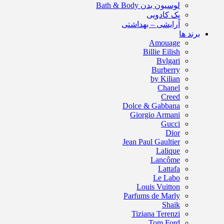
لوسیون بدن Bath & Body
پک کادویی
آرایشی – بهداشتی
برند ها
Amouage
Billie Eilish
Bvlgari
Burberry
by Kilian
Chanel
Creed
Dolce & Gabbana
Giorgio Armani
Gucci
Dior
Jean Paul Gaultier
Lalique
Lancôme
Lattafa
Le Labo
Louis Vuitton
Parfums de Marly
Shaik
Tiziana Terenzi
Tom Ford