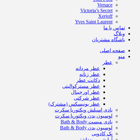
Versace
Victoria’s Secret
Xerjoff
Yves Saint Laurent
تماس با ما
وبلاگ
باشگاه مشتریان
صفحه اصلی
منو
عطر
عطر مردانه
عطر زنانه
دکانت عطر
عطر مسترکوالیتی
عطر اورجینال
عطر شرکتی
عطر یونیسکس (مشترک)
بادی اسپلش ویکتوریا سکرت
لوسیون بدن ویکتوریا سکرت
بادی میست Bath & Body
لوسیون بدن Bath & Body
پک کادویی
آرایشی – بهداشتی