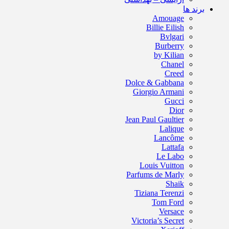
برند ها
Amouage
Billie Eilish
Bvlgari
Burberry
by Kilian
Chanel
Creed
Dolce & Gabbana
Giorgio Armani
Gucci
Dior
Jean Paul Gaultier
Lalique
Lancôme
Lattafa
Le Labo
Louis Vuitton
Parfums de Marly
Shaik
Tiziana Terenzi
Tom Ford
Versace
Victoria’s Secret