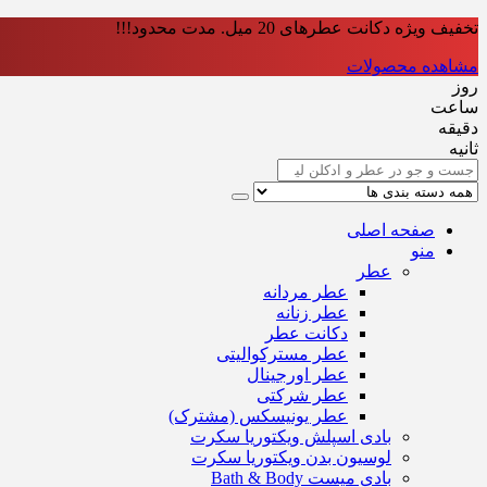
تخفیف ویژه دکانت عطرهای 20 میل. مدت محدود!!!
مشاهده محصولات
روز
ساعت‌
دقیقه
ثانیه
صفحه اصلی
منو
عطر
عطر مردانه
عطر زنانه
دکانت عطر
عطر مسترکوالیتی
عطر اورجینال
عطر شرکتی
عطر یونیسکس (مشترک)
بادی اسپلش ویکتوریا سکرت
لوسیون بدن ویکتوریا سکرت
بادی میست Bath & Body