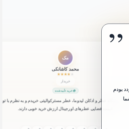
”
”
مک
محمد کاشانکی
★
★
★
★
★
خریدار
دد بودم
خرید تأییدشده
ما
ر از فروشگاه‌ عطر و ادکلن لیدوما، عطر مسترکوالیتی خریدم و به نظرم با توجه
قیمت فضایی عطرهای اورجینال ارزش خرید خوبی دارند.