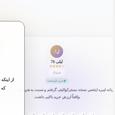
”
ل7
لیلی 76
★
★
★
★
★
خریدار
از اینکه
خرید تأییدشده
که 
نانه لیبره اینتنس نسخه مسترکوالیتی گرفتم و نسبت به هزینه‌ای که پرداخت
واقعاً ارزش خرید بالایی داشت.