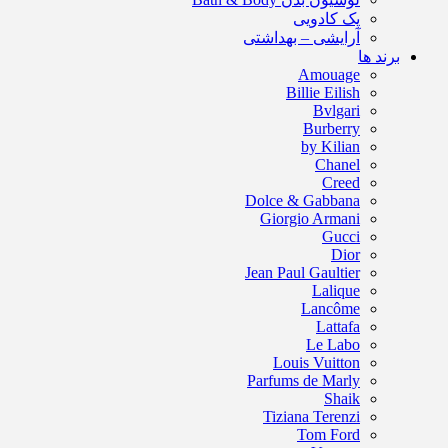
پک کادویی
آرایشی – بهداشتی
برند ها
Amouage
Billie Eilish
Bvlgari
Burberry
by Kilian
Chanel
Creed
Dolce & Gabbana
Giorgio Armani
Gucci
Dior
Jean Paul Gaultier
Lalique
Lancôme
Lattafa
Le Labo
Louis Vuitton
Parfums de Marly
Shaik
Tiziana Terenzi
Tom Ford