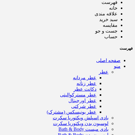
فهرست
خانه
علاقه مندی
سبد خرید
مقایسه
جست و جو
حساب
فهرست
صفحه اصلی
منو
عطر
عطر مردانه
عطر زنانه
دکانت عطر
عطر مسترکوالیتی
عطر اورجینال
عطر شرکتی
عطر یونیسکس (مشترک)
بادی اسپلش ویکتوریا سکرت
لوسیون بدن ویکتوریا سکرت
بادی میست Bath & Body
لوسیون بدن Bath & Body