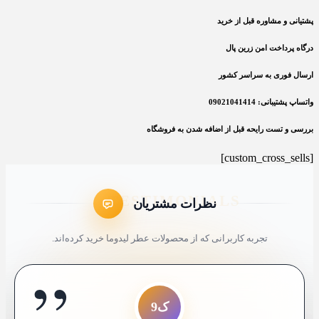
پشتیانی و مشاوره قبل از خرید
درگاه پرداخت امن زرین پال
ارسال فوری به سراسر کشور
واتساپ پشتیبانی: 09021041414
بررسی و تست رایحه قبل از اضافه شدن به فروشگاه
[custom_cross_sells]
نظرات مشتریان
تجربه کاربرانی که از محصولات عطر لیدوما خرید کرده‌اند.
”
ل7
ک4
عم
سع
مک
شم
ک9
ا