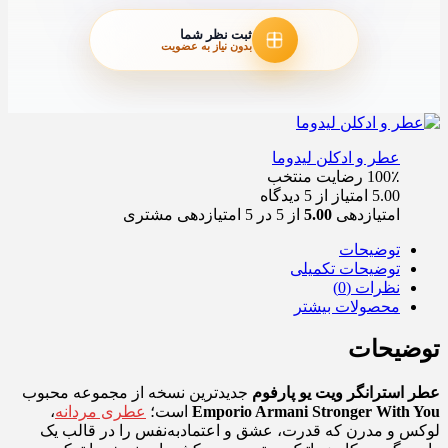
ثبت نظر شما
بدون نیاز به عضویت
عطر و ادکلن لیدوما
100٪ رضایت
منتخب
5.00 امتیاز از 5 دیدگاه
امتیازدهی
5.00
از 5 در
5
امتیازدهی مشتری
توضیحات
توضیحات تکمیلی
نظرات (0)
محصولات بیشتر
توضیحات
عطر استرانگر ویت یو پارفوم
جدیدترین نسخه از مجموعه محبوب
Emporio Armani Stronger With You
است؛
عطری مردانه
،
لوکس و مدرن که قدرت، عشق و اعتماد‌به‌نفس را در قالب یک