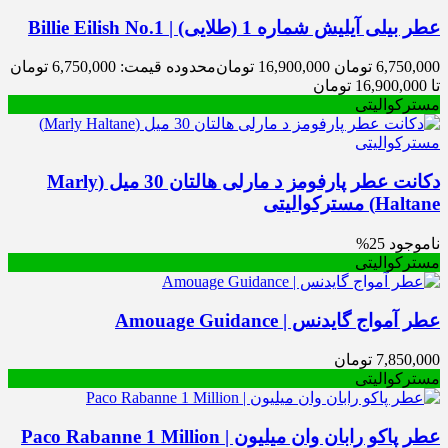
عطر بیلی آیلیش شماره 1 (طلایی) | Billie Eilish No.1
6,750,000
تومان
16,900,000
تومان
محدوده قیمت: 6,750,000 تومان
تا 16,900,000 تومان
مسترکوالیتی
دکانت عطر پارفومز د مارلی هالتان 30 میل (Marly
Haltane) مسترکوالیتی
ناموجود
25%
مسترکوالیتی
عطر آمواج گایدنس | Amouage Guidance
7,850,000
تومان
مسترکوالیتی
عطر پاکو رابان وان میلیون | Paco Rabanne 1 Million