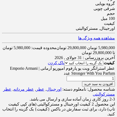
گروه بویایی
شرقی چوبی
حجم
100 میل
کیفیت
اورجینال, مسترکوالیتی
مشاهده همه ویژگی‌ها
5,980,000
تومان
29,800,000
تومان
محدوده قیمت: 5,980,000 تومان
تا 29,800,000 تومان
آخرین بروزرسانی : 31 جولای , 2026
کیفیت
پاک کردن
عطر استرانگر ویت یو پارفوم امپوریو آرمانی | Emporio Armani
Stronger With You Parfum عدد
افزودن به سبد خرید
شناسه محصول:
نامعلوم
دسته:
اورجینال
,
عطر
,
عطر مردانه
,
عطر
مسترکوالیتی
2-3 روز کاری زمان آماده سازی و ارسال می باشد.
این محصول 2 کیفیت اورجینال و مسترکوالیتی (های کپی کیفیت
تاپ) دارد، برای ثبت سفارش در باکس {کیفیت} یک گزینه را انتخاب
کنید.